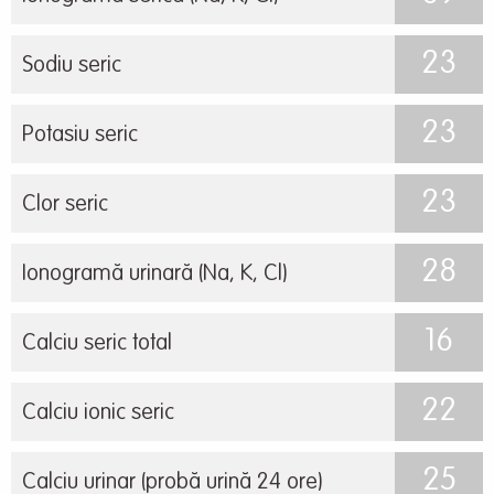
23
Sodiu seric
23
Potasiu seric
23
Clor seric
28
Ionogramă urinară (Na, K, Cl)
16
Calciu seric total
22
Calciu ionic seric
25
Calciu urinar (probă urină 24 ore)