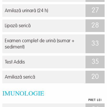
27
Amilază urinară (24 h)
28
Lipază serică
Examen complet de urină (sumar +
33
sediment)
35
Test Addis
20
Amiliază serică
IMUNOLOGIE
PRET LEI