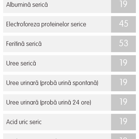
19
Albumină serică
45
Electroforeza proteinelor serice
53
Feritină serică
19
Uree serică
19
Uree urinară (probă urină spontană)
19
Uree urinară (probă urină 24 ore)
19
Acid uric seric