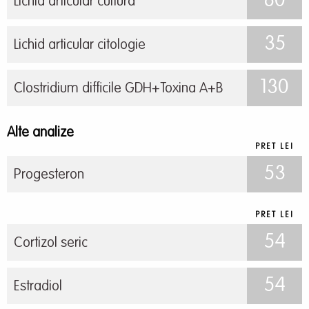
80
Lichid articular cultura
35
Lichid articular citologie
130
Clostridium difficile GDH+Toxina A+B
Alte analize
PRET LEI
53
Progesteron
PRET LEI
54
Cortizol seric
54
Estradiol