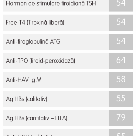
54
Hormon de stimulare tiroidiană TSH
54
Free-T4 (Tiroxină liberă)
54
Anti-tiroglobulină ATG
64
Anti-TPO (tiroid-peroxidază)
58
Anti-HAV Ig M
55
Ag HBs (calitativ)
79
Ag HBs (cantitativ – ELFA)