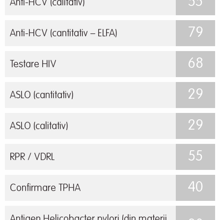
55
Anti-HCV (calitativ)
79
Anti-HCV (cantitativ – ELFA)
68
Testare HIV
29
ASLO (cantitativ)
29
ASLO (calitativ)
55
RPR / VDRL
40
Confirmare TPHA
Antigen Helicobacter pylori (din materii