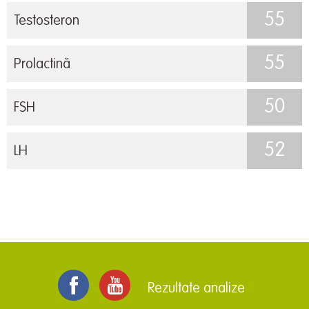
55
Testosteron
55
Prolactină
50
FSH
52
LH
Rezultate analize