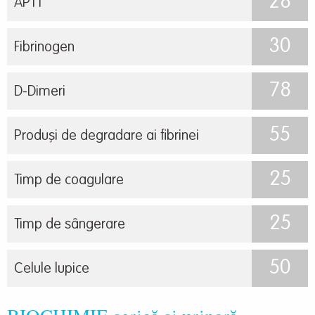
28
APTT
30
Fibrinogen
78
D-Dimeri
55
Produși de degradare ai fibrinei
25
Timp de coagulare
25
Timp de sângerare
50
Celule lupice