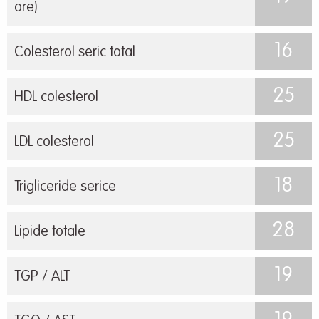
ore)
16
Colesterol seric total
25
HDL colesterol
25
LDL colesterol
18
Trigliceride serice
28
Lipide totale
19
TGP / ALT