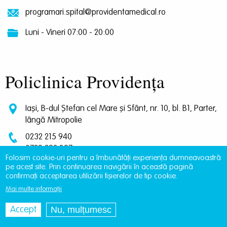
programari.spital@providentamedical.ro
Luni - Vineri 07:00 - 20:00
Policlinica Providența
Iași, B-dul Ștefan cel Mare și Sfânt, nr. 10, bl. B1, Parter,
lângă Mitropolie
0232 215 940
0729 292 897
Folosim cookie-uri pentru a îmbunătăți experiența dumneavoastră
0745 239 757
pe acest site. Prin continuarea navigării în această pagină
0745 065 643
confirmați acceptarea utilizării fișierelor de tip cookie.
programari.policlinica@providentamedical.ro
Mai multe informații
Luni - Vineri 07:00 - 20:00
Nu, mulțumesc
Accept