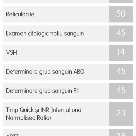
50
Reticulocite
45
Examen citologic frotiu sanguin
14
VSH
45
Determinare grup sanguin ABO
45
Determinare grup sanguin Rh
Timp Quick și INR (International
23
Normalised Ratio)