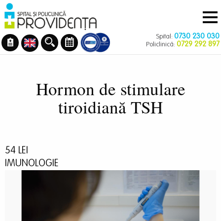
Navigare
Mergi
principală
la
conţinutul
0730 230 030
Spital:
principal
0729 292 897
Policlinică:
Hormon de stimulare
tiroidiană TSH
54 LEI
IMUNOLOGIE