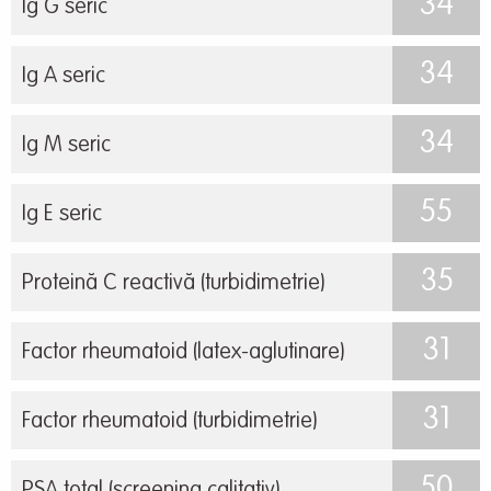
34
Ig G seric
34
Ig A seric
34
Ig M seric
55
Ig E seric
35
Proteină C reactivă (turbidimetrie)
31
Factor rheumatoid (latex-aglutinare)
31
Factor rheumatoid (turbidimetrie)
50