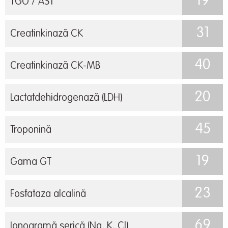
19
TGO / AST
31
Creatinkinază CK
40
Creatinkinază CK-MB
20
Lactatdehidrogenază (LDH)
45
Troponină
19
Gama GT
23
Fosfataza alcalină
69
Ionogramă serică (Na, K, Cl)