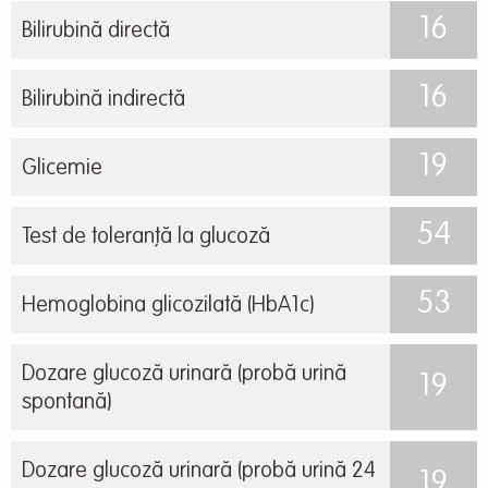
16
Bilirubină directă
16
Bilirubină indirectă
19
Glicemie
54
Test de toleranță la glucoză
53
Hemoglobina glicozilată (HbA1c)
Dozare glucoză urinară (probă urină
19
spontană)
Dozare glucoză urinară (probă urină 24
19