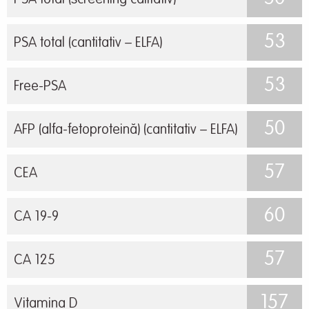
PSA total (screening calitativ)
53
PSA total (cantitativ – ELFA)
53
Free-PSA
50
AFP (alfa-fetoproteină) (cantitativ – ELFA)
57
CEA
60
CA 19-9
57
CA 125
157
Vitamina D