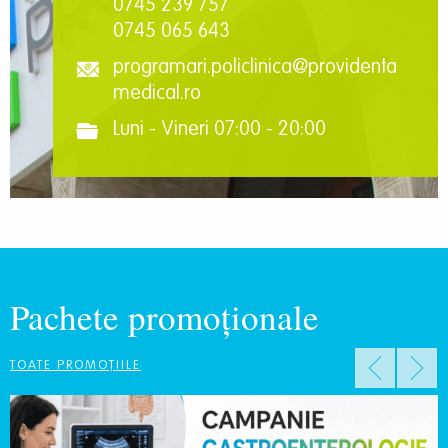
0745 239 757
0745 065 643
programari.policlinica@providenta
medical.ro
Luni - Vineri 07:00 - 20:00
Pachete promoționale
TOATE PROMOȚIILE