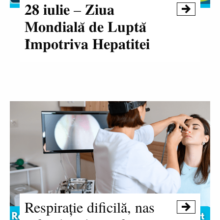
𝟐𝟖 𝐢𝐮𝐥𝐢𝐞 – 𝐙𝐢𝐮𝐚

𝐌𝐨𝐧𝐝𝐢𝐚𝐥𝐚̆ 𝐝𝐞 𝐋𝐮𝐩𝐭𝐚̆
𝐈̂𝐦𝐩𝐨𝐭𝐫𝐢𝐯𝐚 𝐇𝐞𝐩𝐚𝐭𝐢𝐭𝐞𝐢
Respirație dificilă, nas
