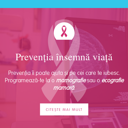
Prevenția însemnă viață
Prevenția îi poate ajuta și pe cei care te iubesc.
Programează-te la o
mamografie
sau o
ecografie
mamară
.
CITEȘTE MAI MULT