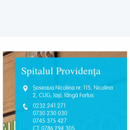
Spitalul Providența
Șoseaua Nicolina nr. 115, Nicolina
2, CUG, Iași, lângă Fortus
0232 241 271
0730 230 030
0745 375 427
CT: 0786 294 305