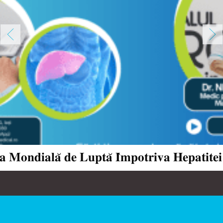
𝐚 𝐌𝐨𝐧𝐝𝐢𝐚𝐥𝐚̆ 𝐝𝐞 𝐋𝐮𝐩𝐭𝐚̆ 𝐈̂𝐦𝐩𝐨𝐭𝐫𝐢𝐯𝐚 𝐇𝐞𝐩𝐚𝐭𝐢𝐭𝐞𝐢