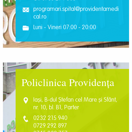
programari.spital@providentamedi
cal.ro
Luni - Vineri 07:00 - 20:00
Policlinica Providența
Iași, B-dul Ștefan cel Mare și Sfânt,
nr. 10, bl. B1, Parter
0232 215 940
0729 292 897