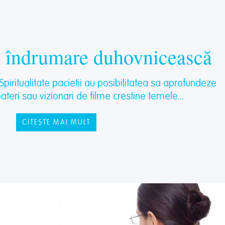
de îndrumare duhovnicească
Spiritualitate pacietii au posibilitatea sa aprofundeze
bateri sau vizionari de filme crestine temele...
CITEȘTE MAI MULT