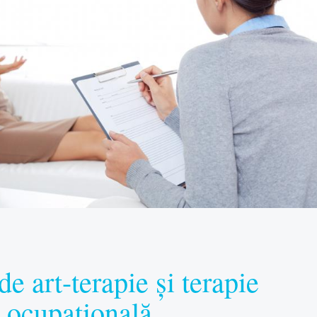
de art-terapie și terapie
ocupațională