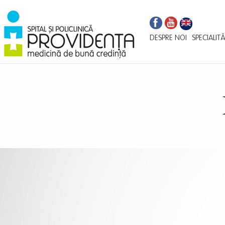
Navigare
Mergi
la
principală
conţinutul
DESPRE NOI
SPECIALITĂ
principal