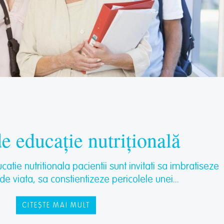
de educație nutrițională
ucatie nutritionala pacientii sunt invitati sa imbratiseze
t de viata, sa constientizeze pericolele unei...
CITEȘTE MAI MULT