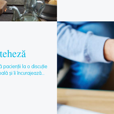
ateheză
ă pacienții la o discuție
lă și îi încurajează...