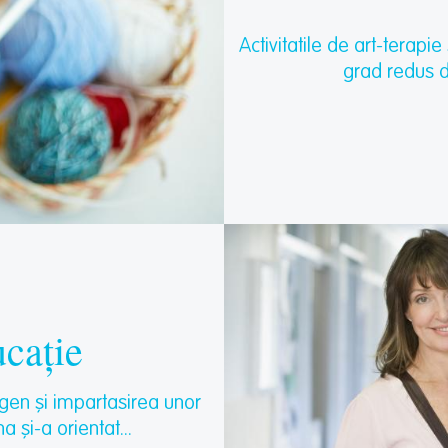
Activitatile de art-terapi
grad redus de 
ucație
 gen și impartasirea unor
a și-a orientat...