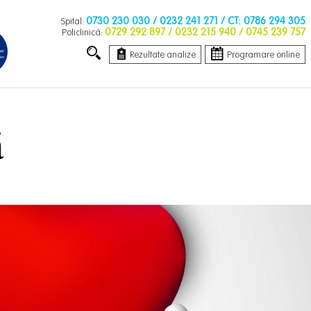
0730 230 030
/ 0232 241 271 / CT: 0786 294 305
Spital:
0729 292 897
/ 0232 215 940 / 0745 239 757
Policlinică:
Rezultate analize
Programare online
ă