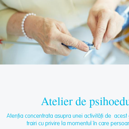
Atelier de psihoed
Atenția concentrata asupra unei activități de acest
trairi cu privire la momentul în care persoan