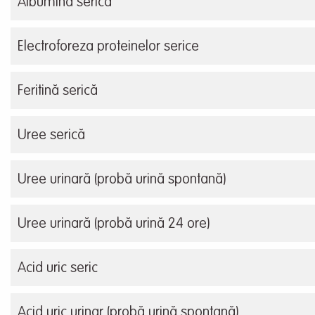
Albumină serică
Electroforeza proteinelor serice
Feritină serică
Uree serică
Uree urinară (probă urină spontană)
Uree urinară (probă urină 24 ore)
Acid uric seric
Acid uric urinar (probă urină spontană)