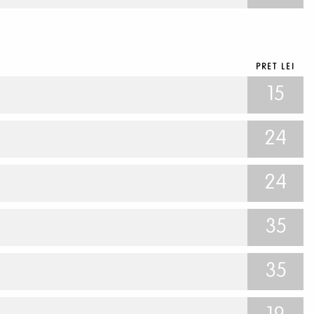
PRET LEI
15
24
24
35
35