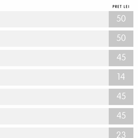
PRET LEI
50
50
45
14
45
45
23