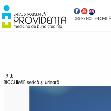
Navigare
Mergi
la
principală
conţinutul
DESPRE NOI
SPECIALITĂ
principal
19 LEI
BIOCHIMIE serică și urinară