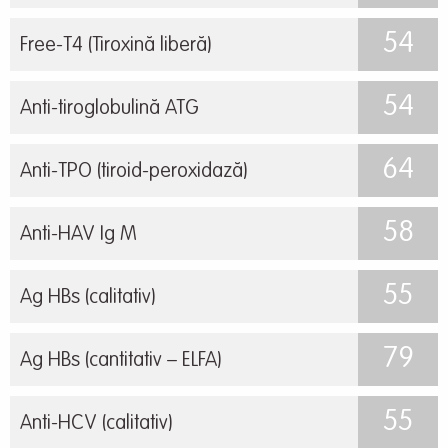
54
Free-T4 (Tiroxină liberă)
54
Anti-tiroglobulină ATG
64
Anti-TPO (tiroid-peroxidază)
58
Anti-HAV Ig M
55
Ag HBs (calitativ)
79
Ag HBs (cantitativ – ELFA)
55
Anti-HCV (calitativ)