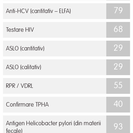
79
Anti-HCV (cantitativ – ELFA)
68
Testare HIV
29
ASLO (cantitativ)
29
ASLO (calitativ)
55
RPR / VDRL
40
Confirmare TPHA
Antigen Helicobacter pylori (din materii
93
fecale)