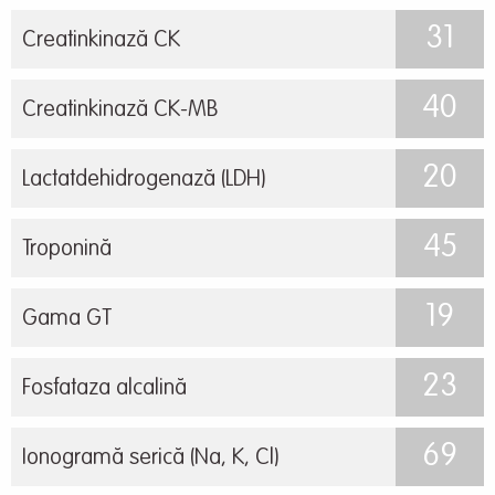
31
Creatinkinază CK
40
Creatinkinază CK-MB
20
Lactatdehidrogenază (LDH)
45
Troponină
19
Gama GT
23
Fosfataza alcalină
69
Ionogramă serică (Na, K, Cl)