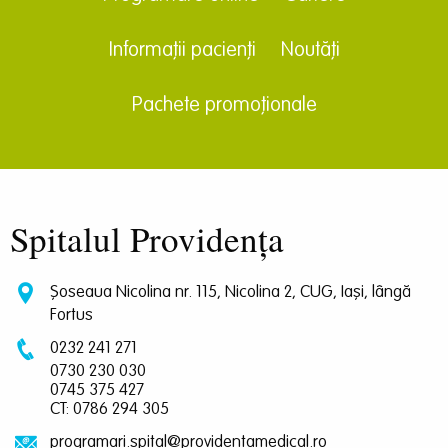
Informații pacienți
Noutăți
Pachete promoționale
Spitalul Providența
Șoseaua Nicolina nr. 115, Nicolina 2, CUG, Iași, lângă
Fortus
0232 241 271
0730 230 030
0745 375 427
CT: 0786 294 305
programari.spital@providentamedical.ro