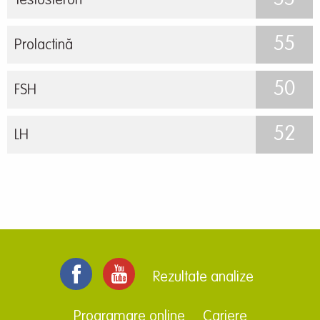
Testosteron
55
Prolactină
50
FSH
52
LH
Rezultate analize
Programare online
Cariere