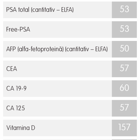
53
PSA total (cantitativ – ELFA)
53
Free-PSA
50
AFP (alfa-fetoproteină) (cantitativ – ELFA)
57
CEA
60
CA 19-9
57
CA 125
157
Vitamina D