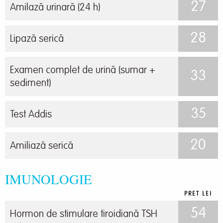
27
Amilază urinară (24 h)
28
Lipază serică
Examen complet de urină (sumar +
33
sediment)
35
Test Addis
20
Amiliază serică
IMUNOLOGIE
PRET LEI
54
Hormon de stimulare tiroidiană TSH