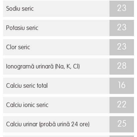
23
Sodiu seric
23
Potasiu seric
23
Clor seric
28
Ionogramă urinară (Na, K, Cl)
16
Calciu seric total
22
Calciu ionic seric
25
Calciu urinar (probă urină 24 ore)