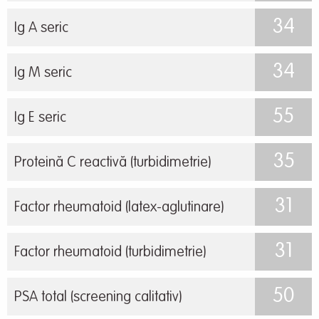
34
Ig A seric
34
Ig M seric
55
Ig E seric
35
Proteină C reactivă (turbidimetrie)
31
Factor rheumatoid (latex-aglutinare)
31
Factor rheumatoid (turbidimetrie)
50
PSA total (screening calitativ)