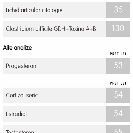
35
Lichid articular citologie
130
Clostridium difficile GDH+Toxina A+B
Alte analize
PRET LEI
53
Progesteron
PRET LEI
54
Cortizol seric
54
Estradiol
55