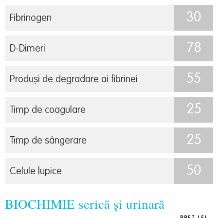
30
Fibrinogen
78
D-Dimeri
55
Produși de degradare ai fibrinei
25
Timp de coagulare
25
Timp de sângerare
50
Celule lupice
BIOCHIMIE serică și urinară