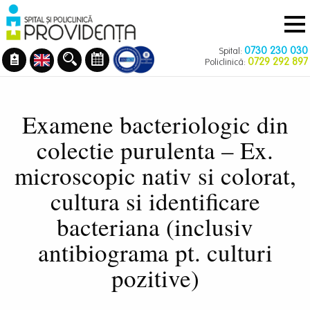
Navigare
Mergi
principală
la
conţinutul
0730 230 030
Spital:
principal
0729 292 897
Policlinică:
Examene bacteriologic din
colectie purulenta – Ex.
microscopic nativ si colorat,
cultura si identificare
bacteriana (inclusiv
antibiograma pt. culturi
pozitive)