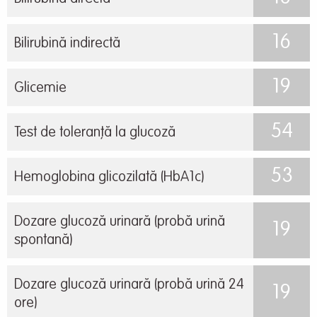
16
Bilirubină indirectă
19
Glicemie
54
Test de toleranță la glucoză
53
Hemoglobina glicozilată (HbA1c)
Dozare glucoză urinară (probă urină
19
spontană)
Dozare glucoză urinară (probă urină 24
19
ore)