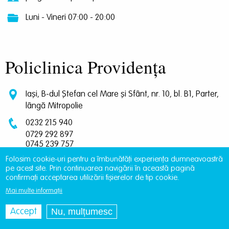
Luni - Vineri 07:00 - 20:00
Policlinica Providența
Iași, B-dul Ștefan cel Mare și Sfânt, nr. 10, bl. B1, Parter,
lângă Mitropolie
0232 215 940
0729 292 897
0745 239 757
0745 065 643
Folosim cookie-uri pentru a îmbunătăți experiența dumneavoastră
pe acest site. Prin continuarea navigării în această pagină
programari.policlinica@providentamedical.ro
confirmați acceptarea utilizării fișierelor de tip cookie.
Luni - Vineri 07:00 - 20:00
Mai multe informații
Nu, mulțumesc
Accept