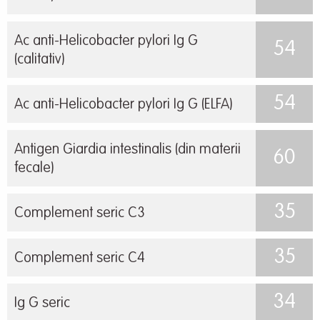
Ac anti-Helicobacter pylori Ig G
54
(calitativ)
54
Ac anti-Helicobacter pylori Ig G (ELFA)
Antigen Giardia intestinalis (din materii
60
fecale)
35
Complement seric C3
35
Complement seric C4
34
Ig G seric