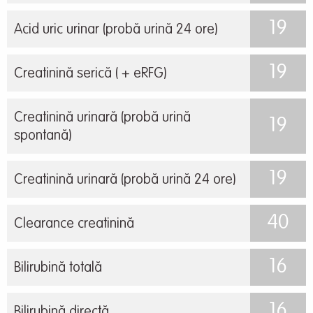
19
Acid uric urinar (probă urină 24 ore)
19
Creatinină serică ( + eRFG)
Creatinină urinară (probă urină
19
spontană)
19
Creatinină urinară (probă urină 24 ore)
40
Clearance creatinină
16
Bilirubină totală
16
Bilirubină directă