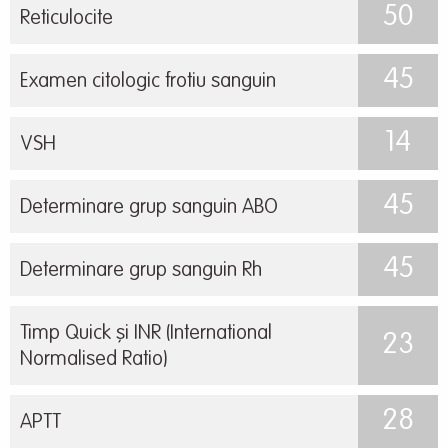
50
Reticulocite
45
Examen citologic frotiu sanguin
14
VSH
45
Determinare grup sanguin ABO
45
Determinare grup sanguin Rh
Timp Quick și INR (International
23
Normalised Ratio)
28
APTT