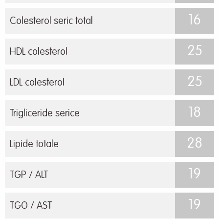
16
Colesterol seric total
25
HDL colesterol
25
LDL colesterol
18
Trigliceride serice
28
Lipide totale
19
TGP / ALT
19
TGO / AST