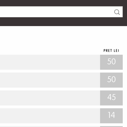
PRET LEI
50
50
45
14