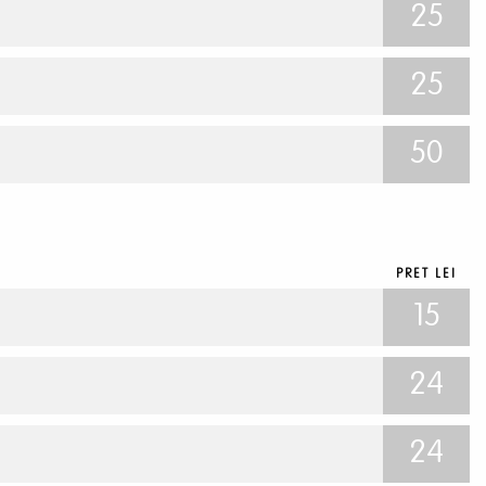
25
25
50
PRET LEI
15
24
24