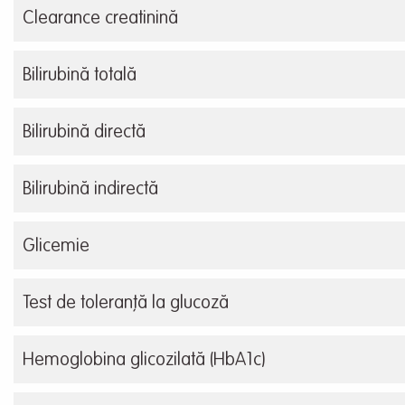
Clearance creatinină
Bilirubină totală
Bilirubină directă
Bilirubină indirectă
Glicemie
Test de toleranță la glucoză
Hemoglobina glicozilată (HbA1c)