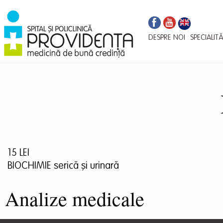
Navigare
Mergi
la
principală
conţinutul
DESPRE NOI
SPECIALITĂ
principal
15 LEI
BIOCHIMIE serică și urinară
Analize medicale