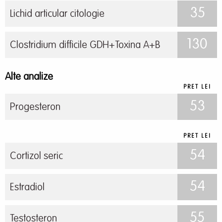
35
Lichid articular citologie
130
Clostridium difficile GDH+Toxina A+B
Alte analize
PRET LEI
53
Progesteron
PRET LEI
54
Cortizol seric
54
Estradiol
55
Testosteron