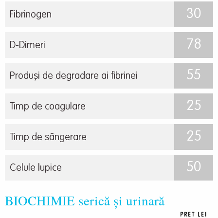
30
Fibrinogen
78
D-Dimeri
55
Produși de degradare ai fibrinei
25
Timp de coagulare
25
Timp de sângerare
50
Celule lupice
BIOCHIMIE serică și urinară
PRET LEI