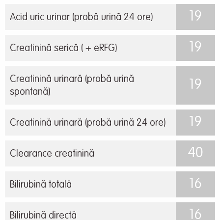
19
Acid uric urinar (probă urină 24 ore)
19
Creatinină serică ( + eRFG)
Creatinină urinară (probă urină
19
spontană)
19
Creatinină urinară (probă urină 24 ore)
40
Clearance creatinină
16
Bilirubină totală
16
Bilirubină directă