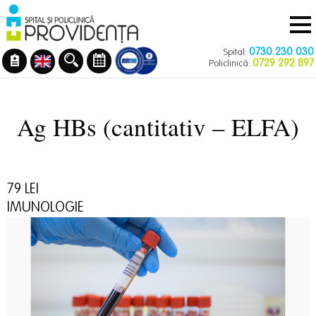
Navigare
Mergi
principală
la
conţinutul
0730 230 030
Spital:
principal
0729 292 897
Policlinică:
Ag HBs (cantitativ – ELFA)
79 LEI
IMUNOLOGIE