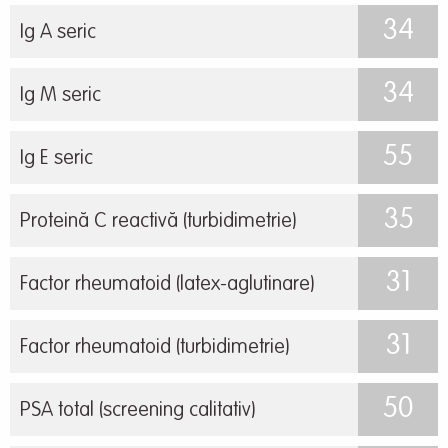
34
Ig A seric
34
Ig M seric
55
Ig E seric
35
Proteină C reactivă (turbidimetrie)
31
Factor rheumatoid (latex-aglutinare)
31
Factor rheumatoid (turbidimetrie)
50
PSA total (screening calitativ)