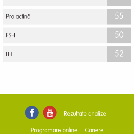
55
Prolactină
50
FSH
52
LH
Rezultate analize
Programare online
Cariere