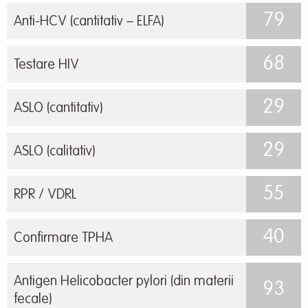
79
Anti-HCV (cantitativ – ELFA)
68
Testare HIV
29
ASLO (cantitativ)
29
ASLO (calitativ)
55
RPR / VDRL
40
Confirmare TPHA
Antigen Helicobacter pylori (din materii
93
fecale)