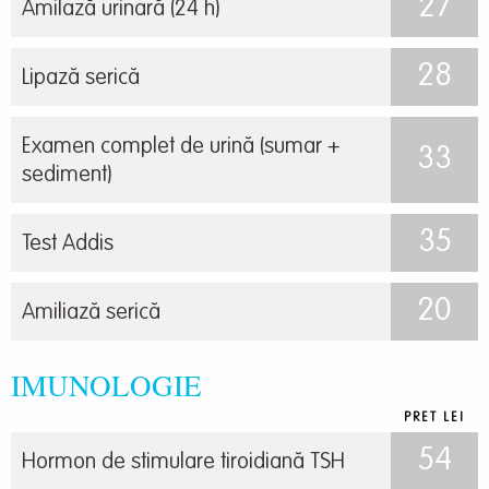
27
Amilază urinară (24 h)
28
Lipază serică
Examen complet de urină (sumar +
33
sediment)
35
Test Addis
20
Amiliază serică
IMUNOLOGIE
PRET LEI
54
Hormon de stimulare tiroidiană TSH