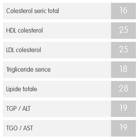
16
Colesterol seric total
25
HDL colesterol
25
LDL colesterol
18
Trigliceride serice
28
Lipide totale
19
TGP / ALT
19
TGO / AST