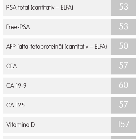
53
PSA total (cantitativ – ELFA)
53
Free-PSA
50
AFP (alfa-fetoproteină) (cantitativ – ELFA)
57
CEA
60
CA 19-9
57
CA 125
157
Vitamina D