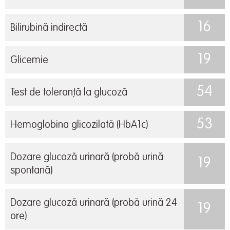
16
Bilirubină indirectă
19
Glicemie
54
Test de toleranță la glucoză
53
Hemoglobina glicozilată (HbA1c)
Dozare glucoză urinară (probă urină
19
spontană)
Dozare glucoză urinară (probă urină 24
19
ore)