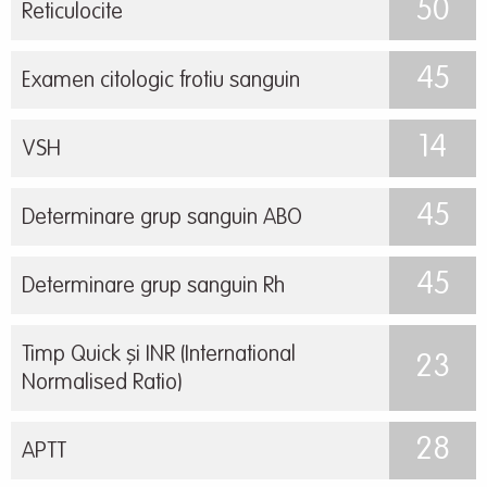
50
Reticulocite
45
Examen citologic frotiu sanguin
14
VSH
45
Determinare grup sanguin ABO
45
Determinare grup sanguin Rh
Timp Quick și INR (International
23
Normalised Ratio)
28
APTT