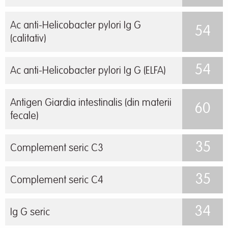
Ac anti-Helicobacter pylori Ig G
54
(calitativ)
54
Ac anti-Helicobacter pylori Ig G (ELFA)
Antigen Giardia intestinalis (din materii
60
fecale)
35
Complement seric C3
35
Complement seric C4
34
Ig G seric