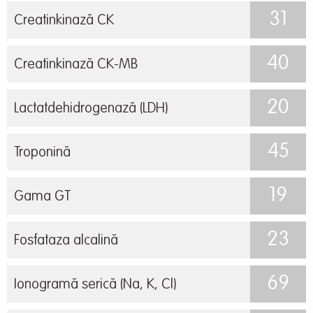
31
Creatinkinază CK
40
Creatinkinază CK-MB
20
Lactatdehidrogenază (LDH)
45
Troponină
19
Gama GT
23
Fosfataza alcalină
69
Ionogramă serică (Na, K, Cl)