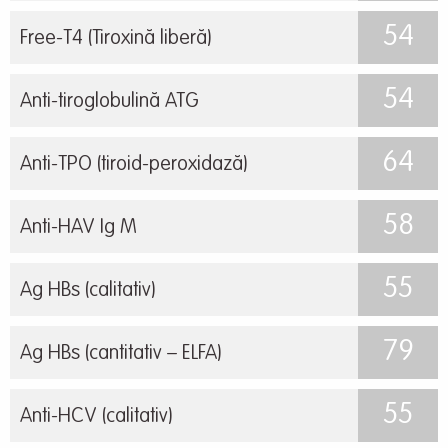
54
Free-T4 (Tiroxină liberă)
54
Anti-tiroglobulină ATG
64
Anti-TPO (tiroid-peroxidază)
58
Anti-HAV Ig M
55
Ag HBs (calitativ)
79
Ag HBs (cantitativ – ELFA)
55
Anti-HCV (calitativ)