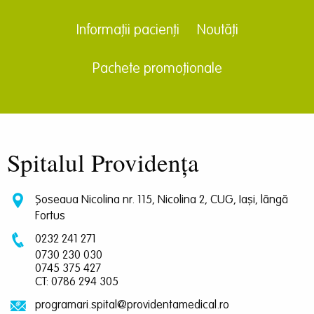
Informații pacienți
Noutăți
Pachete promoționale
Spitalul Providența
Șoseaua Nicolina nr. 115, Nicolina 2, CUG, Iași, lângă
Fortus
0232 241 271
0730 230 030
0745 375 427
CT: 0786 294 305
programari.spital@providentamedical.ro