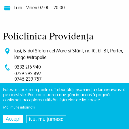
Luni - Vineri 07:00 - 20:00
Policlinica Providența
Iași, B-dul Ștefan cel Mare și Sfânt, nr. 10, bl. B1, Parter,
lângă Mitropolie
0232 215 940
0729 292 897
0745 239 757
0745 065 643
Folosim cookie-uri pentru a îmbunătăți experiența dumneavoastră
programari.policlinica@providentamedical.ro
pe acest site. Prin continuarea navigării în această pagină
confirmați acceptarea utilizării fișierelor de tip cookie.
Luni - Vineri 07:00 - 20:00
Mai multe informații
Nu, mulțumesc
Accept