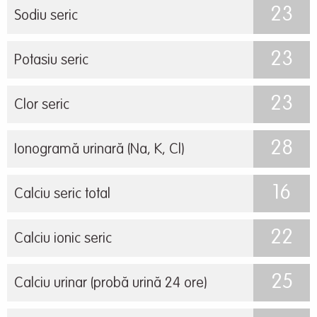
23
Sodiu seric
23
Potasiu seric
23
Clor seric
28
Ionogramă urinară (Na, K, Cl)
16
Calciu seric total
22
Calciu ionic seric
25
Calciu urinar (probă urină 24 ore)