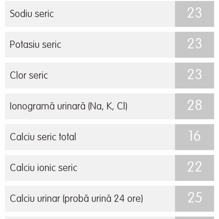
23
Sodiu seric
23
Potasiu seric
23
Clor seric
28
Ionogramă urinară (Na, K, Cl)
16
Calciu seric total
22
Calciu ionic seric
25
Calciu urinar (probă urină 24 ore)