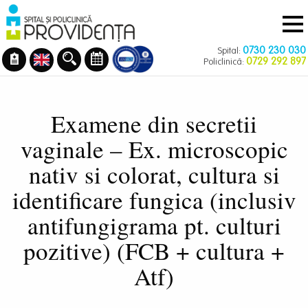
Navigare
Mergi
principală
la
conţinutul
0730 230 030
Spital:
principal
0729 292 897
Policlinică:
Examene din secretii
vaginale – Ex. microscopic
nativ si colorat, cultura si
identificare fungica (inclusiv
antifungigrama pt. culturi
pozitive) (FCB + cultura +
Atf)