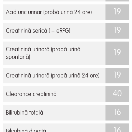
19
Acid uric urinar (probă urină 24 ore)
19
Creatinină serică ( + eRFG)
Creatinină urinară (probă urină
19
spontană)
19
Creatinină urinară (probă urină 24 ore)
40
Clearance creatinină
16
Bilirubină totală
16
Bilirubină directă