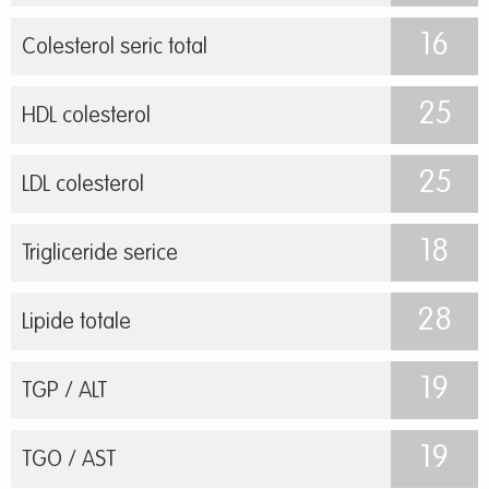
16
Colesterol seric total
25
HDL colesterol
25
LDL colesterol
18
Trigliceride serice
28
Lipide totale
19
TGP / ALT
19
TGO / AST