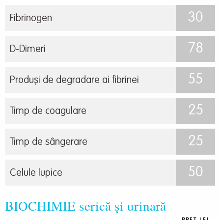
30
Fibrinogen
78
D-Dimeri
55
Produși de degradare ai fibrinei
25
Timp de coagulare
25
Timp de sângerare
50
Celule lupice
BIOCHIMIE serică și urinară