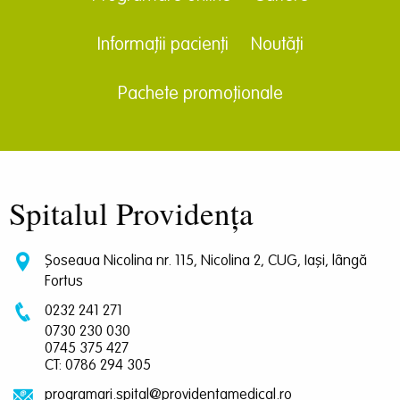
Informații pacienți
Noutăți
Pachete promoționale
Spitalul Providența
Șoseaua Nicolina nr. 115, Nicolina 2, CUG, Iași, lângă
Fortus
0232 241 271
0730 230 030
0745 375 427
CT: 0786 294 305
programari.spital@providentamedical.ro