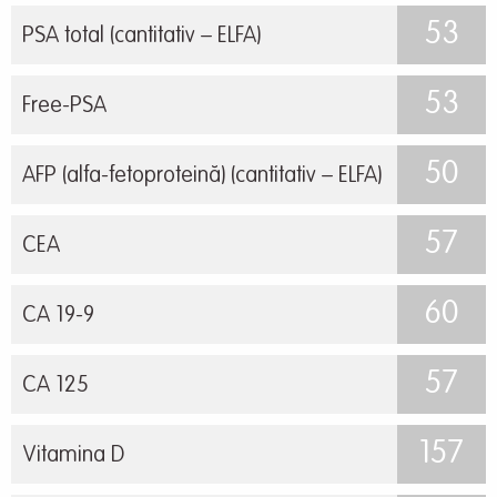
53
PSA total (cantitativ – ELFA)
53
Free-PSA
50
AFP (alfa-fetoproteină) (cantitativ – ELFA)
57
CEA
60
CA 19-9
57
CA 125
157
Vitamina D