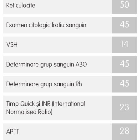
50
Reticulocite
45
Examen citologic frotiu sanguin
14
VSH
45
Determinare grup sanguin ABO
45
Determinare grup sanguin Rh
Timp Quick și INR (International
23
Normalised Ratio)
28
APTT