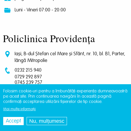
Luni - Vineri 07:00 - 20:00
Policlinica Providența
Iași, B-dul Ștefan cel Mare și Sfânt, nr. 10, bl. B1, Parter,
lângă Mitropolie
0232 215 940
0729 292 897
0745 239 757
0745 065 643
Folosim cookie-uri pentru a îmbunătăți experiența dumneavoastră
pe acest site. Prin continuarea navigării în această pagină
programari.policlinica@providentamedical.ro
confirmați acceptarea utilizării fișierelor de tip cookie.
Luni - Vineri 07:00 - 20:00
Mai multe informații
Nu, mulțumesc
Accept