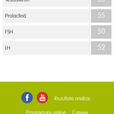
Testosteron
55
Prolactină
50
FSH
52
LH
Rezultate analize
Programare online
Cariere