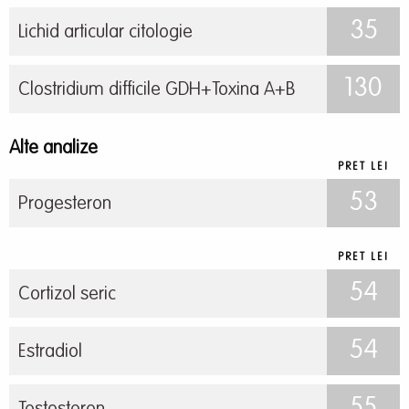
35
Lichid articular citologie
130
Clostridium difficile GDH+Toxina A+B
Alte analize
PRET LEI
53
Progesteron
PRET LEI
54
Cortizol seric
54
Estradiol
55