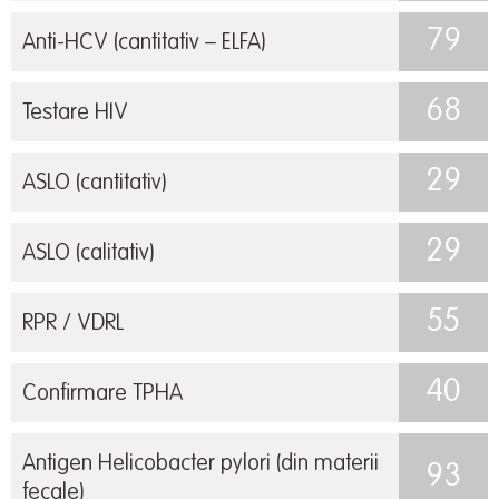
79
Anti-HCV (cantitativ – ELFA)
68
Testare HIV
29
ASLO (cantitativ)
29
ASLO (calitativ)
55
RPR / VDRL
40
Confirmare TPHA
Antigen Helicobacter pylori (din materii
93
fecale)