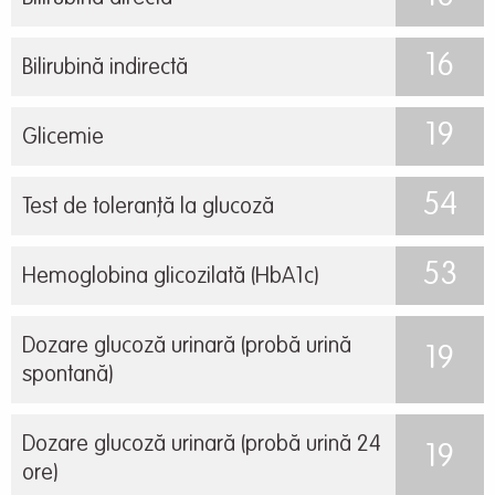
16
Bilirubină indirectă
19
Glicemie
54
Test de toleranță la glucoză
53
Hemoglobina glicozilată (HbA1c)
Dozare glucoză urinară (probă urină
19
spontană)
Dozare glucoză urinară (probă urină 24
19
ore)