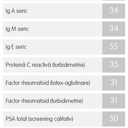
34
Ig A seric
34
Ig M seric
55
Ig E seric
35
Proteină C reactivă (turbidimetrie)
31
Factor rheumatoid (latex-aglutinare)
31
Factor rheumatoid (turbidimetrie)
50
PSA total (screening calitativ)