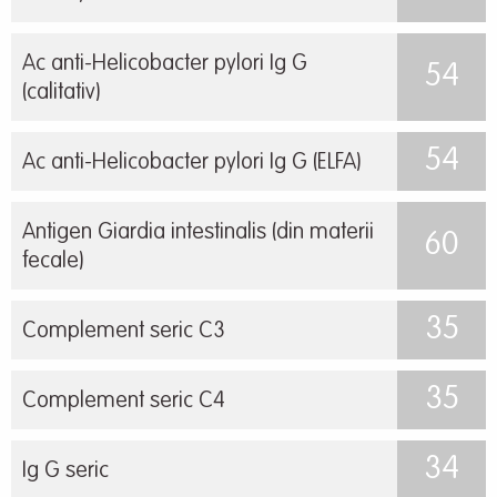
Ac anti-Helicobacter pylori Ig G
54
(calitativ)
54
Ac anti-Helicobacter pylori Ig G (ELFA)
Antigen Giardia intestinalis (din materii
60
fecale)
35
Complement seric C3
35
Complement seric C4
34
Ig G seric