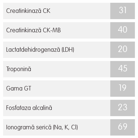
31
Creatinkinază CK
40
Creatinkinază CK-MB
20
Lactatdehidrogenază (LDH)
45
Troponină
19
Gama GT
23
Fosfataza alcalină
69
Ionogramă serică (Na, K, Cl)