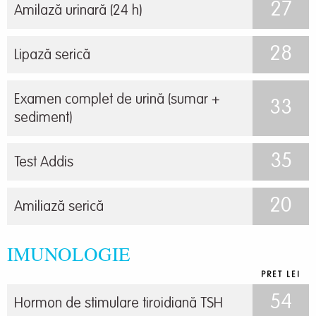
27
Amilază urinară (24 h)
28
Lipază serică
Examen complet de urină (sumar +
33
sediment)
35
Test Addis
20
Amiliază serică
IMUNOLOGIE
PRET LEI
54
Hormon de stimulare tiroidiană TSH