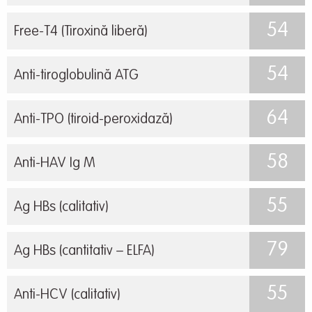
54
Free-T4 (Tiroxină liberă)
54
Anti-tiroglobulină ATG
64
Anti-TPO (tiroid-peroxidază)
58
Anti-HAV Ig M
55
Ag HBs (calitativ)
79
Ag HBs (cantitativ – ELFA)
55
Anti-HCV (calitativ)