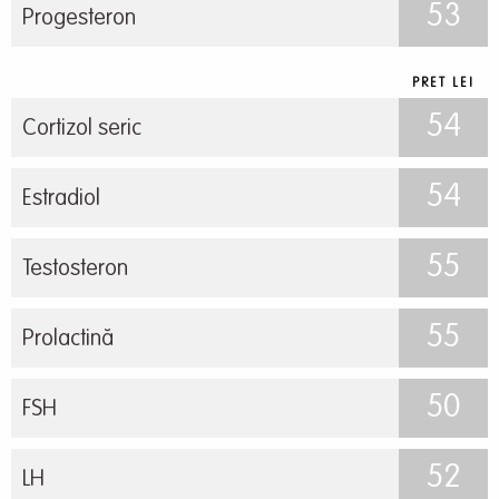
53
Progesteron
PRET LEI
54
Cortizol seric
54
Estradiol
55
Testosteron
55
Prolactină
50
FSH
52
LH