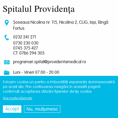
Spitalul Providența
Șoseaua Nicolina nr. 115, Nicolina 2, CUG, Iași, lângă
Fortus
0232 241 271
0730 230 030
0745 375 427
CT: 0786 294 305
programari.spital@providentamedical.ro
Luni - Vineri 07:00 - 20:00
Folosim cookie-uri pentru a îmbunătăți experiența dumneavoastră
pe acest site. Prin continuarea navigării în această pagină
confirmați acceptarea utilizării fișierelor de tip cookie.
Policlinica Providența
Mai multe informații
Nu, mulțumesc
Accept
Iași, B-dul Ștefan cel Mare și Sfânt, nr. 10, bl. B1, Parter,