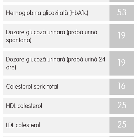
53
Hemoglobina glicozilată (HbA1c)
Dozare glucoză urinară (probă urină
19
spontană)
Dozare glucoză urinară (probă urină 24
19
ore)
16
Colesterol seric total
25
HDL colesterol
25
LDL colesterol