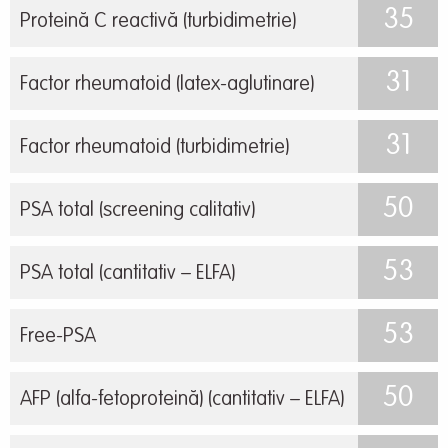
35
Proteină C reactivă (turbidimetrie)
31
Factor rheumatoid (latex-aglutinare)
31
Factor rheumatoid (turbidimetrie)
50
PSA total (screening calitativ)
53
PSA total (cantitativ – ELFA)
53
Free-PSA
50
AFP (alfa-fetoproteină) (cantitativ – ELFA)