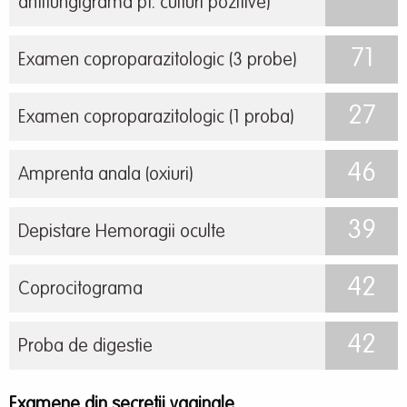
antifungigrama pt. culturi pozitive)
71
Examen coproparazitologic (3 probe)
27
Examen coproparazitologic (1 proba)
46
Amprenta anala (oxiuri)
39
Depistare Hemoragii oculte
42
Coprocitograma
42
Proba de digestie
Examene din secretii vaginale