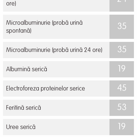
ore)
Microalbuminurie (probă urină
35
spontană)
35
Microalbuminurie (probă urină 24 ore)
19
Albumină serică
45
Electroforeza proteinelor serice
53
Feritină serică
19
Uree serică