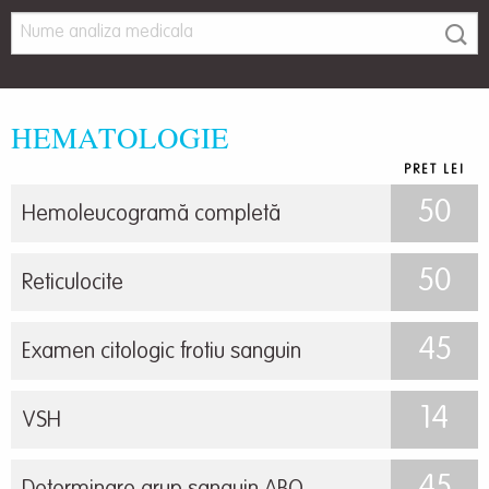
HEMATOLOGIE
PRET LEI
50
Hemoleucogramă completă
50
Reticulocite
45
Examen citologic frotiu sanguin
14
VSH
45