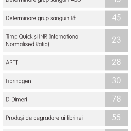
Determinare grup sanguin ABO
45
Determinare grup sanguin Rh
Timp Quick și INR (International
23
Normalised Ratio)
28
APTT
30
Fibrinogen
78
D-Dimeri
55
Produși de degradare ai fibrinei