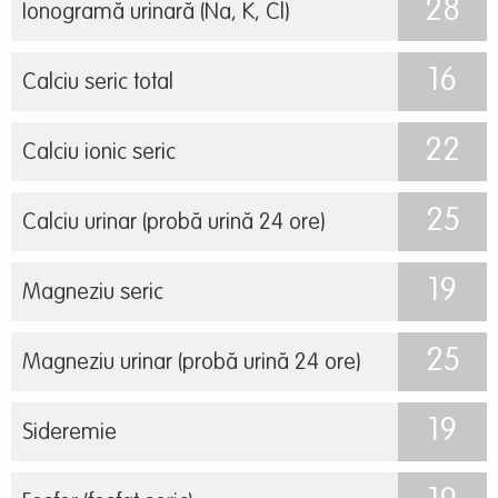
28
Ionogramă urinară (Na, K, Cl)
16
Calciu seric total
22
Calciu ionic seric
25
Calciu urinar (probă urină 24 ore)
19
Magneziu seric
25
Magneziu urinar (probă urină 24 ore)
19
Sideremie