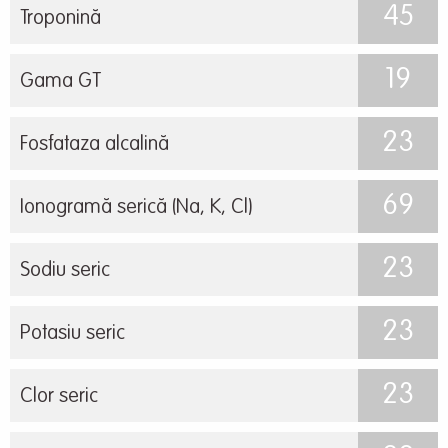
45
Troponină
19
Gama GT
23
Fosfataza alcalină
69
Ionogramă serică (Na, K, Cl)
23
Sodiu seric
23
Potasiu seric
23
Clor seric