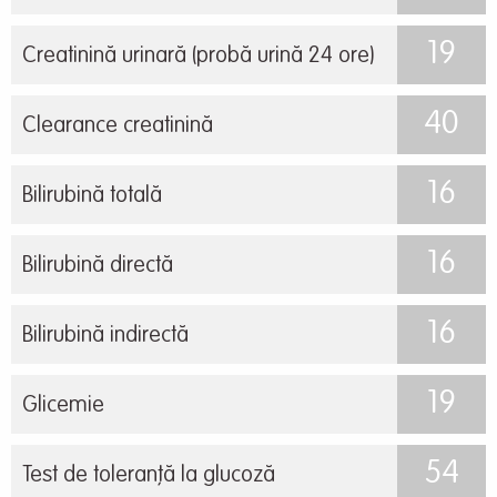
19
Creatinină urinară (probă urină 24 ore)
40
Clearance creatinină
16
Bilirubină totală
16
Bilirubină directă
16
Bilirubină indirectă
19
Glicemie
54
Test de toleranță la glucoză