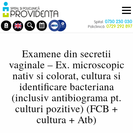
Navigare
Mergi
principală
la
conţinutul
0730 230 030
Spital:
principal
0729 292 897
Policlinică:
Examene din secretii
vaginale – Ex. microscopic
nativ si colorat, cultura si
identificare bacteriana
(inclusiv antibiograma pt.
culturi pozitive) (FCB +
cultura + Atb)