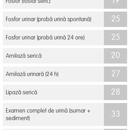
19
Fosfor (fosfat seric)
25
Fosfor urinar (probă urină spontană)
25
Fosfor urinar (probă urină 24 ore)
20
Amilază serică
27
Amilază urinară (24 h)
28
Lipază serică
Examen complet de urină (sumar +
33
sediment)