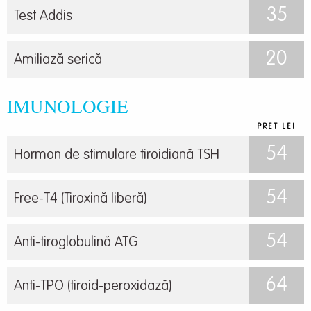
35
Test Addis
20
Amiliază serică
IMUNOLOGIE
PRET LEI
54
Hormon de stimulare tiroidiană TSH
54
Free-T4 (Tiroxină liberă)
54
Anti-tiroglobulină ATG
64
Anti-TPO (tiroid-peroxidază)