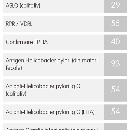
29
ASLO (calitativ)
55
RPR / VDRL
40
Confirmare TPHA
Antigen Helicobacter pylori (din materii
93
fecale)
Ac anti-Helicobacter pylori Ig G
54
(calitativ)
54
Ac anti-Helicobacter pylori Ig G (ELFA)