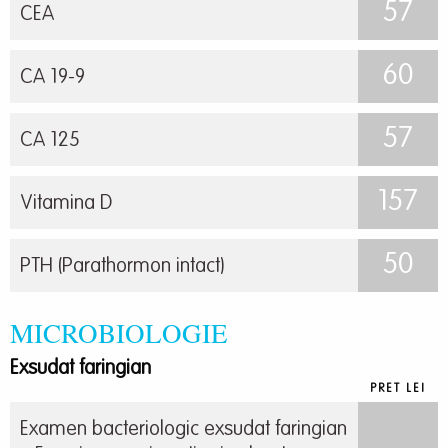
57
CEA
60
CA 19-9
57
CA 125
157
Vitamina D
50
PTH (Parathormon intact)
MICROBIOLOGIE
Exsudat faringian
PRET LEI
Examen bacteriologic exsudat faringian