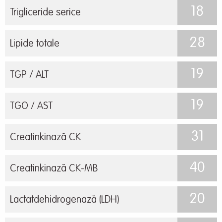
18
Trigliceride serice
28
Lipide totale
19
TGP / ALT
19
TGO / AST
31
Creatinkinază CK
40
Creatinkinază CK-MB
20
Lactatdehidrogenază (LDH)