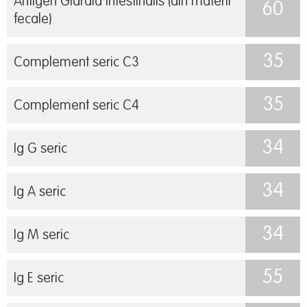
Antigen Giardia intestinalis (din materii
60
fecale)
35
Complement seric C3
35
Complement seric C4
34
Ig G seric
34
Ig A seric
34
Ig M seric
55
Ig E seric