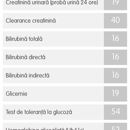
19
Creatinină urinară (probă urină 24 ore)
40
Clearance creatinină
16
Bilirubină totală
16
Bilirubină directă
16
Bilirubină indirectă
19
Glicemie
54
Test de toleranță la glucoză