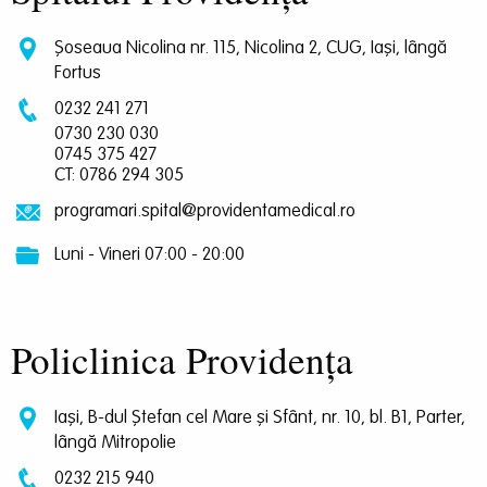
Șoseaua Nicolina nr. 115, Nicolina 2, CUG, Iași, lângă
Fortus
0232 241 271
0730 230 030
0745 375 427
CT: 0786 294 305
programari.spital@providentamedical.ro
Luni - Vineri 07:00 - 20:00
Policlinica Providența
Iași, B-dul Ștefan cel Mare și Sfânt, nr. 10, bl. B1, Parter,
lângă Mitropolie
0232 215 940