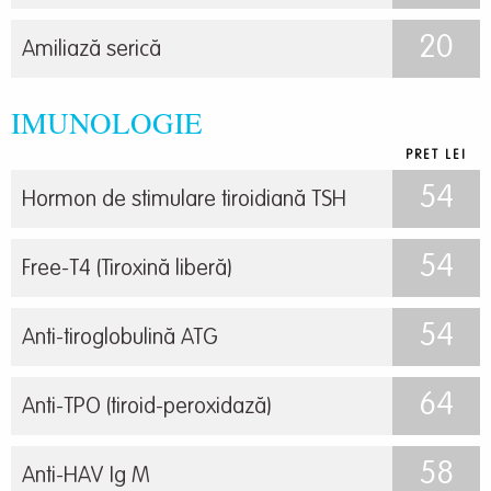
20
Amiliază serică
IMUNOLOGIE
PRET LEI
54
Hormon de stimulare tiroidiană TSH
54
Free-T4 (Tiroxină liberă)
54
Anti-tiroglobulină ATG
64
Anti-TPO (tiroid-peroxidază)
58
Anti-HAV Ig M