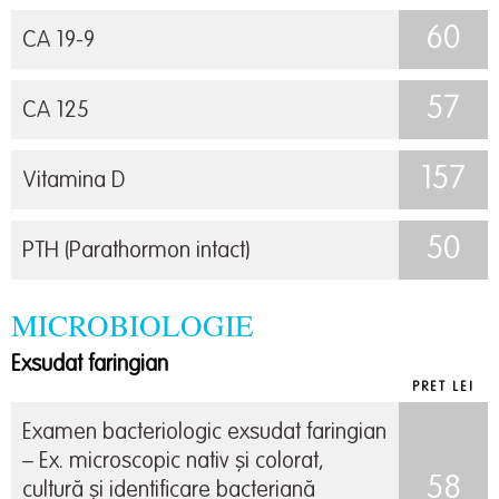
60
CA 19-9
57
CA 125
157
Vitamina D
50
PTH (Parathormon intact)
MICROBIOLOGIE
Exsudat faringian
PRET LEI
Examen bacteriologic exsudat faringian
– Ex. microscopic nativ și colorat,
58
cultură și identificare bacteriană