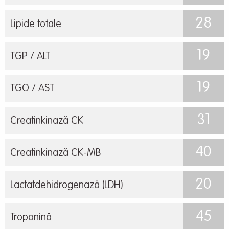
28
Lipide totale
19
TGP / ALT
19
TGO / AST
31
Creatinkinază CK
40
Creatinkinază CK-MB
20
Lactatdehidrogenază (LDH)
45
Troponină