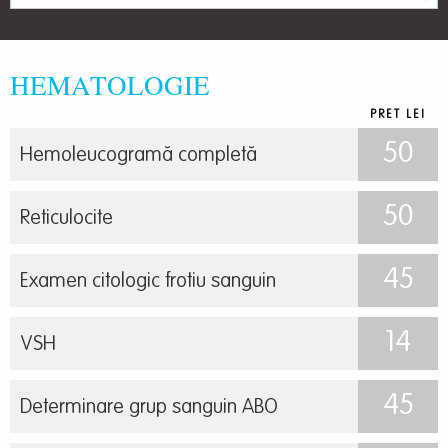
HEMATOLOGIE
PRET LEI
50
Hemoleucogramă completă
50
Reticulocite
45
Examen citologic frotiu sanguin
14
VSH
45
Determinare grup sanguin ABO