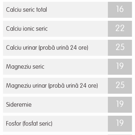
16
Calciu seric total
22
Calciu ionic seric
25
Calciu urinar (probă urină 24 ore)
19
Magneziu seric
25
Magneziu urinar (probă urină 24 ore)
19
Sideremie
19
Fosfor (fosfat seric)