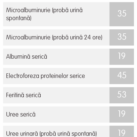
Microalbuminurie (probă urină
35
spontană)
35
Microalbuminurie (probă urină 24 ore)
19
Albumină serică
45
Electroforeza proteinelor serice
53
Feritină serică
19
Uree serică
19
Uree urinară (probă urină spontană)