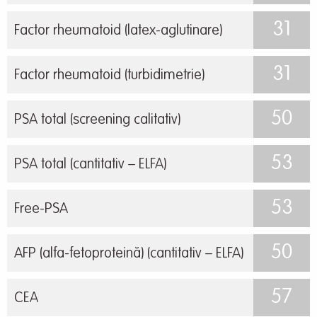
31
Factor rheumatoid (latex-aglutinare)
31
Factor rheumatoid (turbidimetrie)
50
PSA total (screening calitativ)
53
PSA total (cantitativ – ELFA)
53
Free-PSA
50
AFP (alfa-fetoproteină) (cantitativ – ELFA)
57
CEA