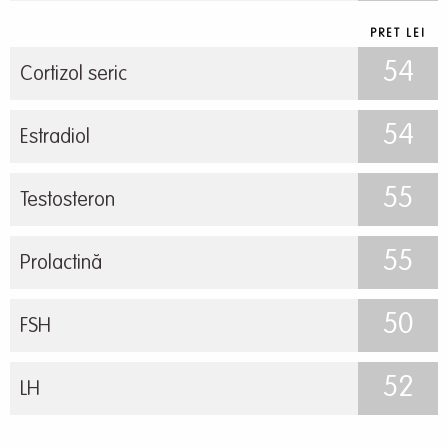
PRET LEI
54
Cortizol seric
54
Estradiol
55
Testosteron
55
Prolactină
50
FSH
52
LH