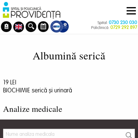
Navigare
Mergi
principală
la
conţinutul
0730 230 030
Spital:
principal
0729 292 897
Policlinică:
Albumină serică
19 LEI
BIOCHIMIE serică și urinară
Analize medicale