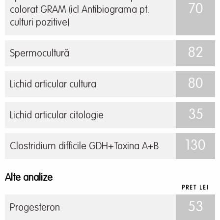
70
colorat GRAM (icl Antibiograma pt.
culturi pozitive)
82
Spermocultură
80
Lichid articular cultura
35
Lichid articular citologie
130
Clostridium difficile GDH+Toxina A+B
Alte analize
PRET LEI
53
Progesteron