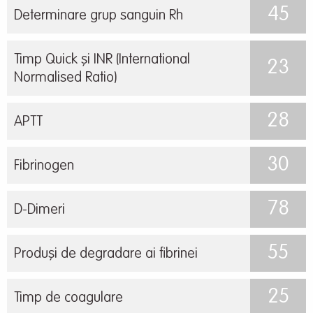
45
Determinare grup sanguin Rh
Timp Quick și INR (International
23
Normalised Ratio)
28
APTT
30
Fibrinogen
78
D-Dimeri
55
Produși de degradare ai fibrinei
25
Timp de coagulare