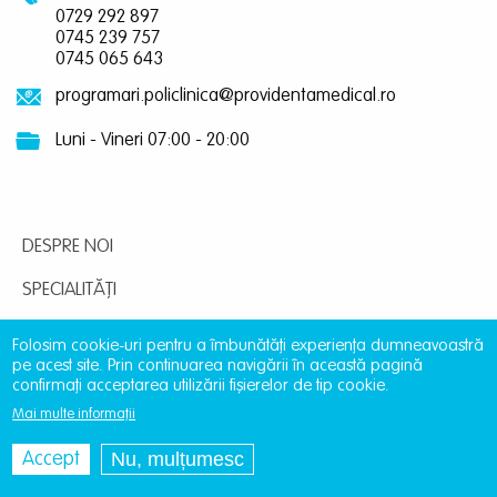
0729 292 897
0745 239 757
0745 065 643
programari.policlinica@providentamedical.ro
Luni - Vineri 07:00 - 20:00
DESPRE NOI
SPECIALITĂȚI
MEDICI
Folosim cookie-uri pentru a îmbunătăți experiența dumneavoastră
pe acest site. Prin continuarea navigării în această pagină
ANALIZE MEDICALE
confirmați acceptarea utilizării fișierelor de tip cookie.
Mai multe informații
IMAGISTICĂ
Nu, mulțumesc
Accept
CONTACT