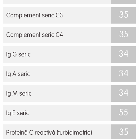
35
Complement seric C3
35
Complement seric C4
34
Ig G seric
34
Ig A seric
34
Ig M seric
55
Ig E seric
35
Proteină C reactivă (turbidimetrie)