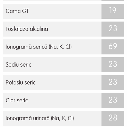
19
Gama GT
23
Fosfataza alcalină
69
Ionogramă serică (Na, K, Cl)
23
Sodiu seric
23
Potasiu seric
23
Clor seric
28
Ionogramă urinară (Na, K, Cl)