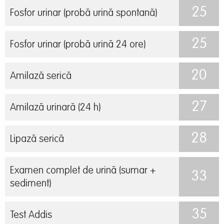
25
Fosfor urinar (probă urină spontană)
25
Fosfor urinar (probă urină 24 ore)
20
Amilază serică
27
Amilază urinară (24 h)
28
Lipază serică
Examen complet de urină (sumar +
33
sediment)
35
Test Addis