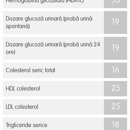
53
Hemoglobina glicozilată (HbA1c)
Dozare glucoză urinară (probă urină
19
spontană)
Dozare glucoză urinară (probă urină 24
19
ore)
16
Colesterol seric total
25
HDL colesterol
25
LDL colesterol
18
Trigliceride serice