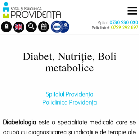
Navigare
Mergi
principală
la
conţinutul
0730 230 030
Spital:
principal
0729 292 897
Policlinică:
Diabet, Nutriție, Boli
metabolice
Spitalul Providența
Policlinica Providenţa
Diabetologia
este o specialitate medicală care se
ocupă cu diagnosticarea şi indicaţiile de terapie ale