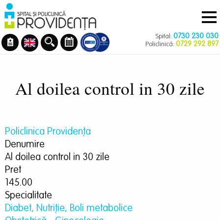
Navigare
Mergi
principală
la
conţinutul
0730 230 030
Spital:
principal
0729 292 897
Policlinică:
Al doilea control in 30 zile
Policlinica Providenţa
Denumire
Al doilea control in 30 zile
Pret
145.00
Specialitate
Diabet, Nutriție, Boli metabolice