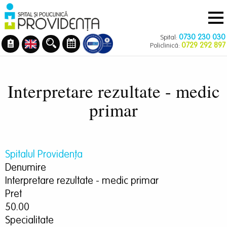
Navigare
Mergi
principală
la
conţinutul
0730 230 030
Spital:
principal
0729 292 897
Policlinică:
Interpretare rezultate - medic
primar
Spitalul Providența
Denumire
Interpretare rezultate - medic primar
Pret
50.00
Specialitate