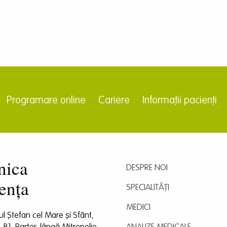
Programare online
Cariere
Informații pacienți
nica
DESPRE NOI
ența
SPECIALITĂȚI
MEDICI
dul Ștefan cel Mare și Sfânt,