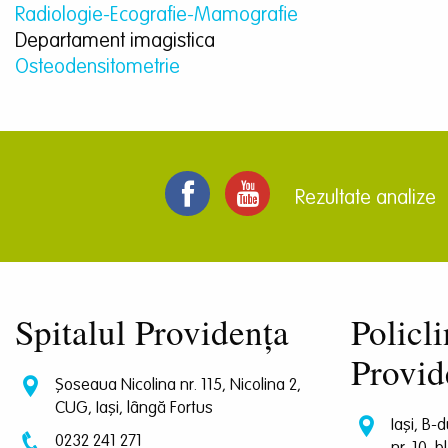
Radiologie-Ecografie-Mamografie
Departament imagistica
Osteodensitometrie
Rezultate analize
Spitalul Providența
Policli
Provid
Șoseaua Nicolina nr. 115, Nicolina 2,
CUG, Iași, lângă Fortus
Iași, B-
0232 241 271