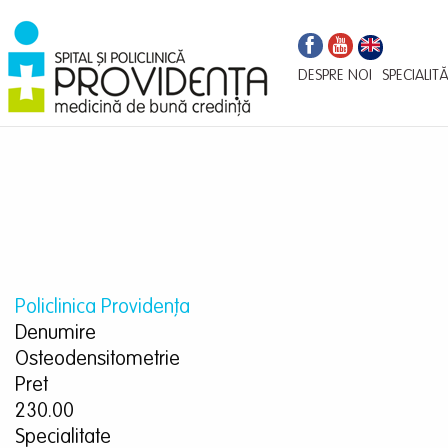
Navigare
Mergi
la
principală
conţinutul
DESPRE NOI
SPECIALITĂ
principal
Policlinica Providenţa
Denumire
Osteodensitometrie
Pret
230.00
Specialitate