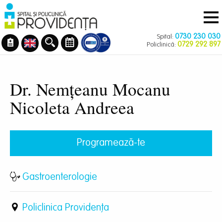
Navigare
Mergi
principală
la
conţinutul
0730 230 030
Spital:
principal
0729 292 897
Policlinică:
Dr. Nemțeanu Mocanu
Nicoleta Andreea
Programează-te
Gastroenterologie
Policlinica Providenţa