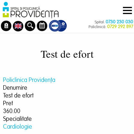
Navigare
Mergi
principală
la
conţinutul
0730 230 030
Spital:
principal
0729 292 897
Policlinică:
Test de efort
Policlinica Providenţa
Denumire
Test de efort
Pret
360.00
Specialitate
Cardiologie