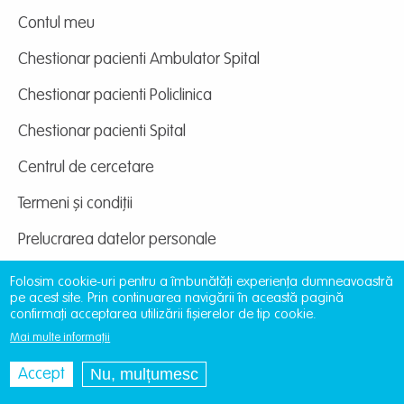
Contul meu
Chestionar pacienti Ambulator Spital
Chestionar pacienti Policlinica
Chestionar pacienti Spital
Centrul de cercetare
Termeni și condiții
Prelucrarea datelor personale
Folosim cookie-uri pentru a îmbunătăți experiența dumneavoastră
pe acest site. Prin continuarea navigării în această pagină
confirmați acceptarea utilizării fișierelor de tip cookie.
Mai multe informații
Site dezvoltat de
DOXOLOGIA MEDIA
, Archdiocese
of Iași | ©
providentamedical.ro
Nu, mulțumesc
Accept