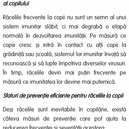
al copilului
Răcelile frecvente la copii nu sunt un semn al unui
sistem imunitar slăbit, ci mai degrabă o etapă
normală în dezvoltarea imunității. Pe măsură ce
copiii cresc și intră în contact cu alți copii la
grădiniță sau școală, sistemul lor imunitar învață să
recunoască și să lupte împotriva diverselor virusuri.
În timp, răcelile devin mai puțin frecvente pe
măsură ce imunitatea lor devine mai puternică.
Sfaturi de prevenție eficiente pentru răcelile la copii
Deși răcelile sunt inevitabile în copilărie, există
câteva măsuri de prevenție care pot ajuta la
reducerea frecvenței și severității acestora: