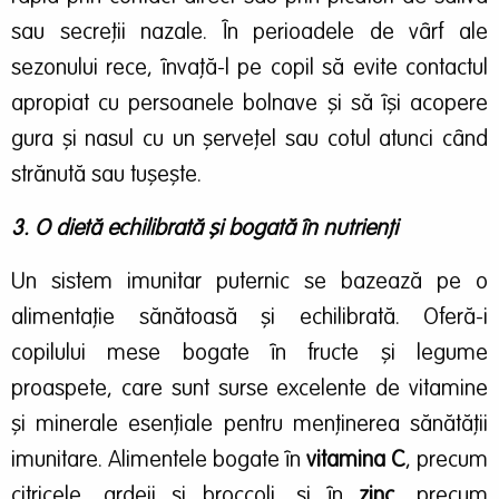
sau secreții nazale. În perioadele de vârf ale
sezonului rece, învață-l pe copil să evite contactul
apropiat cu persoanele bolnave și să își acopere
gura și nasul cu un șervețel sau cotul atunci când
strănută sau tușește.
3. O dietă echilibrată și bogată în nutrienți
Un sistem imunitar puternic se bazează pe o
alimentație sănătoasă și echilibrată. Oferă-i
copilului mese bogate în fructe și legume
proaspete, care sunt surse excelente de vitamine
și minerale esențiale pentru menținerea sănătății
imunitare. Alimentele bogate în
vitamina C
, precum
citricele, ardeii și broccoli, și în
zinc
, precum