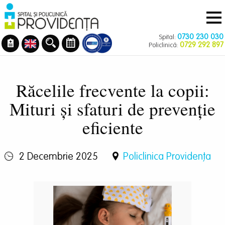
Navigare
Mergi
principală
la
conţinutul
0730 230 030
Spital:
principal
0729 292 897
Policlinică:
Răcelile frecvente la copii:
Mituri și sfaturi de prevenție
eficiente
2 Decembrie 2025
Policlinica Providenţa