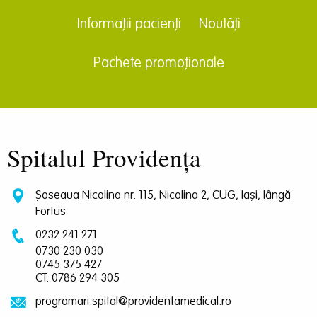
Informații pacienți
Noutăți
Pachete promoționale
Spitalul Providența
Șoseaua Nicolina nr. 115, Nicolina 2, CUG, Iași, lângă
Fortus
0232 241 271
0730 230 030
0745 375 427
CT: 0786 294 305
programari.spital@providentamedical.ro