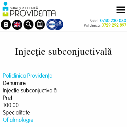
Navigare
Mergi
principală
la
conţinutul
0730 230 030
Spital:
principal
0729 292 897
Policlinică:
Injecţie subconjuctivală
Policlinica Providenţa
Denumire
Injecţie subconjuctivală
Pret
100.00
Specialitate
Oftalmologie