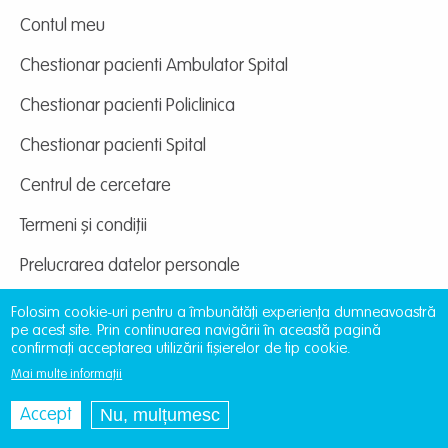
Contul meu
Chestionar pacienti Ambulator Spital
Chestionar pacienti Policlinica
Chestionar pacienti Spital
Centrul de cercetare
Termeni și condiții
Prelucrarea datelor personale
Folosim cookie-uri pentru a îmbunătăți experiența dumneavoastră
pe acest site. Prin continuarea navigării în această pagină
confirmați acceptarea utilizării fișierelor de tip cookie.
Mai multe informații
Site dezvoltat de
DOXOLOGIA MEDIA
, Archdiocese
of Iași | ©
providentamedical.ro
Nu, mulțumesc
Accept