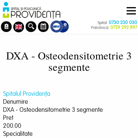
Navigare
Mergi
principală
la
conţinutul
0730 230 030
Spital:
principal
0729 292 897
Policlinică:
DXA - Osteodensitometrie 3
segmente
Spitalul Providența
Denumire
DXA - Osteodensitometrie 3 segmente
Pret
200.00
Specialitate