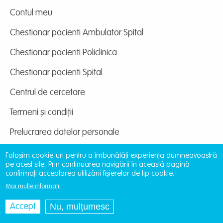
Contul meu
Chestionar pacienti Ambulator Spital
Chestionar pacienti Policlinica
Chestionar pacienti Spital
Centrul de cercetare
Termeni și condiții
Prelucrarea datelor personale
Folosim cookie-uri pentru a îmbunătăți experiența dumneavoastră
pe acest site. Prin continuarea navigării în această pagină
confirmați acceptarea utilizării fișierelor de tip cookie.
Mai multe informații
Site dezvoltat de
DOXOLOGIA MEDIA
, Archdiocese
of Iași | ©
providentamedical.ro
Nu, mulțumesc
Accept