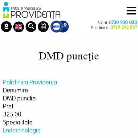
Navigare
Mergi
principală
la
conţinutul
0730 230 030
Spital:
principal
0729 292 897
Policlinică:
DMD puncție
Policlinica Providenţa
Denumire
DMD puncție
Pret
325.00
Specialitate
Endocrinologie