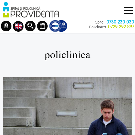
Navigare
Mergi
principală
la
conţinutul
0730 230 030
Spital:
principal
0729 292 897
Policlinică:
policlinica