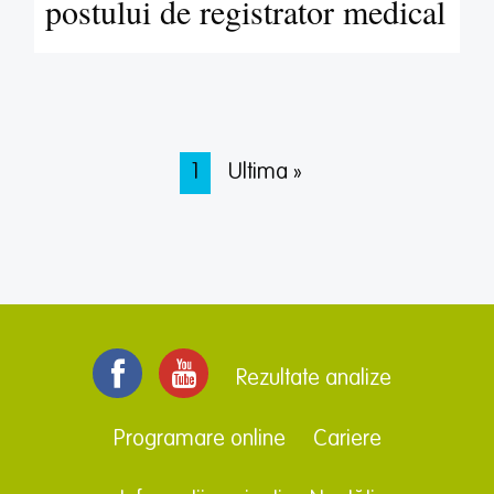
postului de registrator medical
Paginare
Pagina curentă
1
Ultima pagină
Ultima »
Rezultate analize
Programare online
Cariere