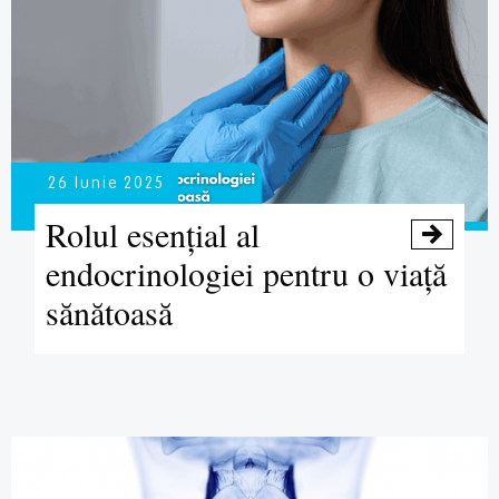
26 Iunie 2025
Rolul esențial al

endocrinologiei pentru o viață
sănătoasă