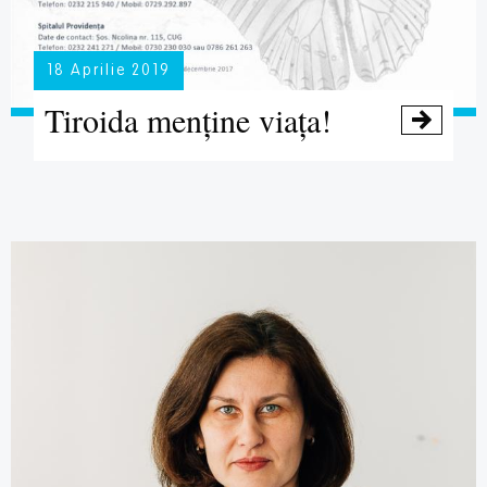
18 Aprilie 2019
Tiroida menține viața!
