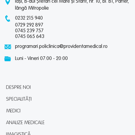
Iași, B-dul Ștefan cel Mare și Sfânt, nr. 10, bl. B1, Parter,
lângă Mitropolie
0232 215 940
0729 292 897
0745 239 757
0745 065 643
programari.policlinica@providentamedical.ro
Luni - Vineri 07:00 - 20:00
DESPRE NOI
SPECIALITĂȚI
MEDICI
ANALIZE MEDICALE
IMAGISTICĂ