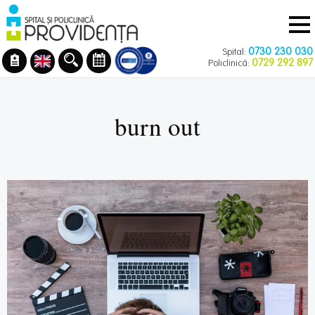
Navigare
Mergi
principală
la
conţinutul
0730 230 030
Spital:
principal
0729 292 897
Policlinică:
burn out