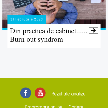
21 Februarie 2023
Din practica de cabinet......

Burn out syndrom
Rezultate analize
Programare online
Cariere