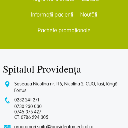
Informații pacienți
Noutăți
Pachete promoționale
Spitalul Providența
Șoseaua Nicolina nr. 115, Nicolina 2, CUG, Iași, lângă
Fortus
0232 241 271
0730 230 030
0745 375 427
CT: 0786 294 305
programari.spital@providentamedical.ro