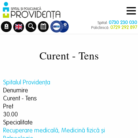
Navigare
Mergi
principală
la
conţinutul
0730 230 030
Spital:
principal
0729 292 897
Policlinică:
Curent - Tens
Spitalul Providența
Denumire
Curent - Tens
Pret
30.00
Specialitate
Recuperare medicală, Medicină fizică şi