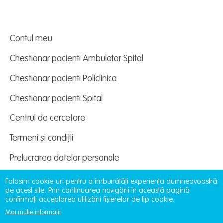
Contul meu
Chestionar pacienti Ambulator Spital
Chestionar pacienti Policlinica
Chestionar pacienti Spital
Centrul de cercetare
Termeni și condiții
Prelucrarea datelor personale
Folosim cookie-uri pentru a îmbunătăți experiența dumneavoastră
pe acest site. Prin continuarea navigării în această pagină
confirmați acceptarea utilizării fișierelor de tip cookie.
Mai multe informații
Site dezvoltat de
DOXOLOGIA MEDIA
, Archdiocese