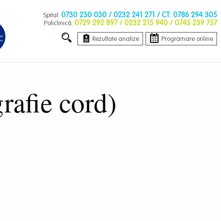
0730 230 030
/ 0232 241 271 / CT: 0786 294 305
Spital:
0729 292 897
/ 0232 215 940 / 0745 239 757
Policlinică:
Rezultate analize
Programare online
afie cord)