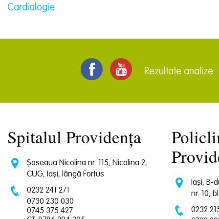
Cardiologie
Rezultate analize
Spitalul Providența
Policli
Provid
Șoseaua Nicolina nr. 115, Nicolina 2,
CUG, Iași, lângă Fortus
Iași, B-
0232 241 271
nr. 10, b
0730 230 030
0232 21
0745 375 427