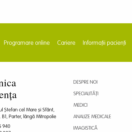
Programare online
Cariere
Informații pacienți
nica
DESPRE NOI
ența
SPECIALITĂȚI
MEDICI
dul Ștefan cel Mare și Sfânt,
l. B1, Parter, lângă Mitropolie
ANALIZE MEDICALE
5 940
IMAGISTICĂ