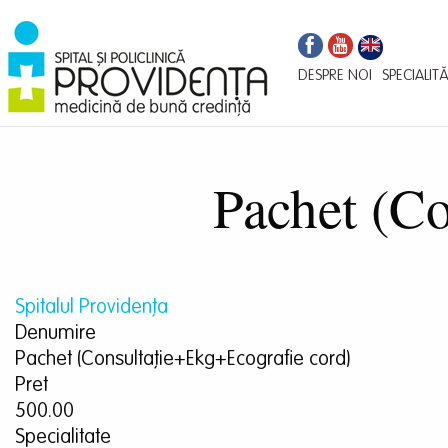
Navigare
Mergi
la
principală
conţinutul
DESPRE NOI
SPECIALITĂ
principal
Pachet (C
Spitalul Providența
Denumire
Pachet (Consultație+Ekg+Ecografie cord)
Pret
500.00
Specialitate