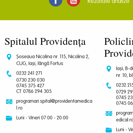
Rezultate analize
Spitalul Providența
Policli
Provid
Șoseaua Nicolina nr. 115, Nicolina 2,
CUG, Iași, lângă Fortus
Iași, B-
0232 241 271
nr. 10, b
0730 230 030
0232 21
0745 375 427
CT: 0786 294 305
0729 29
0745 23
programari.spital@providentamedica
0745 06
l.ro
program
Luni - Vineri 07:00 - 20:00
edical.r
Luni - V