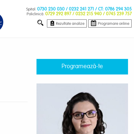
0730 230 030
/ 0232 241 271 / CT: 0786 294 305
Spital:
0729 292 897
/ 0232 215 940 / 0745 239 757
Policlinică:
Rezultate analize
Programare online
Programează-te