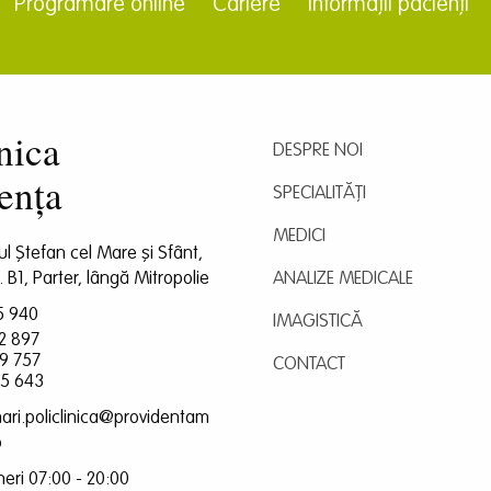
Programare online
Cariere
Informații pacienți
nica
DESPRE NOI
ența
SPECIALITĂȚI
MEDICI
dul Ștefan cel Mare și Sfânt,
l. B1, Parter, lângă Mitropolie
ANALIZE MEDICALE
5 940
IMAGISTICĂ
2 897
9 757
CONTACT
5 643
ari.policlinica@providentam
o
ineri 07:00 - 20:00