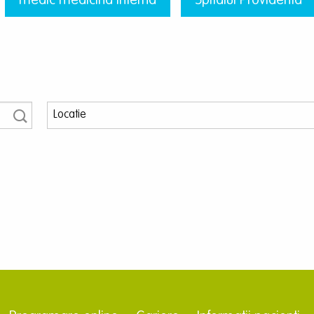
medic medicina interna
Spitalul Providenta