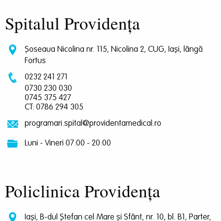
Spitalul Providența
Șoseaua Nicolina nr. 115, Nicolina 2, CUG, Iași, lângă
Fortus
0232 241 271
0730 230 030
0745 375 427
CT: 0786 294 305
programari.spital@providentamedical.ro
Luni - Vineri 07:00 - 20:00
Policlinica Providența
Iași, B-dul Ștefan cel Mare și Sfânt, nr. 10, bl. B1, Parter,