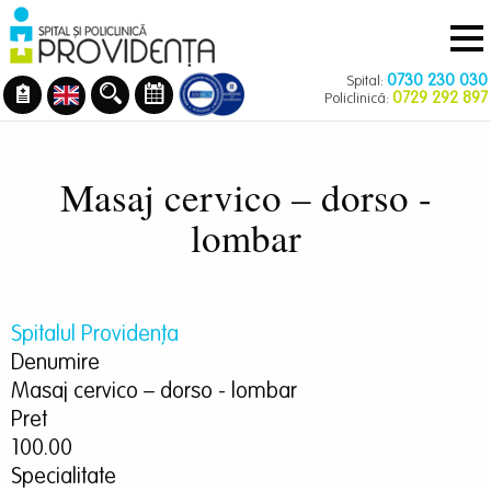
Navigare
Mergi
principală
la
conţinutul
0730 230 030
Spital:
principal
0729 292 897
Policlinică:
Masaj cervico – dorso -
lombar
Spitalul Providența
Denumire
Masaj cervico – dorso - lombar
Pret
100.00
Specialitate