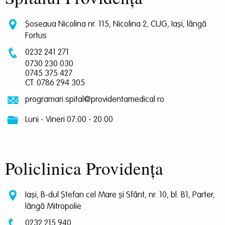
Șoseaua Nicolina nr. 115, Nicolina 2, CUG, Iași, lângă
Fortus
0232 241 271
0730 230 030
0745 375 427
CT: 0786 294 305
programari.spital@providentamedical.ro
Luni - Vineri 07:00 - 20:00
Policlinica Providența
Iași, B-dul Ștefan cel Mare și Sfânt, nr. 10, bl. B1, Parter,
lângă Mitropolie
0232 215 940