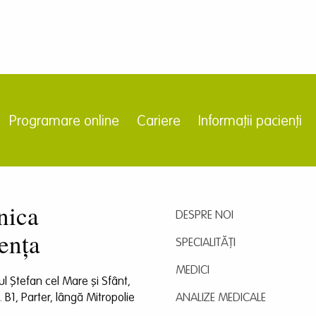
Programare online
Cariere
Informații pacienți
nica
DESPRE NOI
ența
SPECIALITĂȚI
MEDICI
dul Ștefan cel Mare și Sfânt,
l. B1, Parter, lângă Mitropolie
ANALIZE MEDICALE