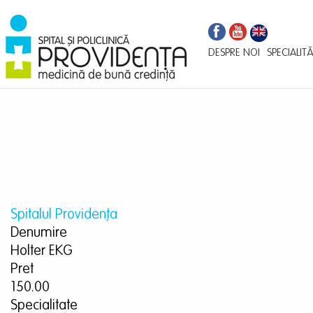
Navigare
Mergi
la
principală
conţinutul
DESPRE NOI
SPECIALITĂ
principal
Spitalul Providența
Denumire
Holter EKG
Pret
150.00
Specialitate