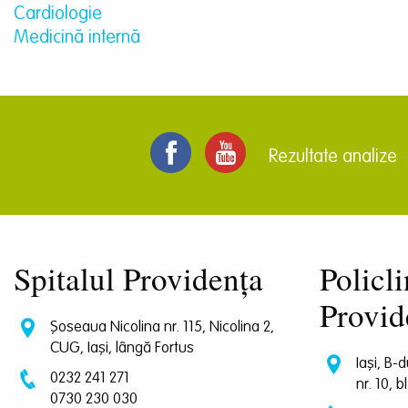
Cardiologie
Medicină internă
Rezultate analize
Spitalul Providența
Policli
Provid
Șoseaua Nicolina nr. 115, Nicolina 2,
CUG, Iași, lângă Fortus
Iași, B-
0232 241 271
nr. 10, b
0730 230 030