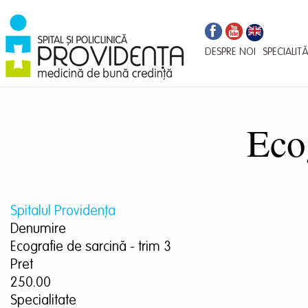
Navigare
Mergi
la
principală
conţinutul
DESPRE NOI
SPECIALITĂ
principal
Ecog
Spitalul Providența
Denumire
Ecografie de sarcină - trim 3
Pret
250.00
Specialitate