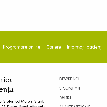
Programare online
Cariere
Informații pacienți
nica
DESPRE NOI
ența
SPECIALITĂȚI
MEDICI
dul Ștefan cel Mare și Sfânt,