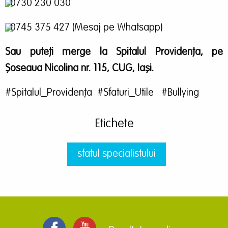
0730 230 030
0745 375 427 (Mesaj pe Whatsapp)
Sau puteți merge la Spitalul Providența, pe
Șoseaua Nicolina nr. 115, CUG, Iași.
#Spitalul_Providența #Sfaturi_Utile #Bullying
Etichete
sfatul specialistului