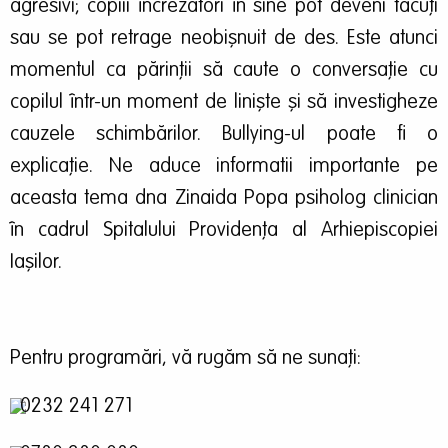
agresivi; copiii încrezători în sine pot deveni tăcuți
sau se pot retrage neobișnuit de des. Este atunci
momentul ca părinții să caute o conversație cu
copilul într-un moment de liniște și să investigheze
cauzele schimbărilor. Bullying-ul poate fi o
explicație. Ne aduce informatii importante pe
aceasta tema dna Zinaida Popa psiholog clinician
în cadrul Spitalului Providența al Arhiepiscopiei
Iașilor.
Pentru programări, vă rugăm să ne sunați:
0232 241 271