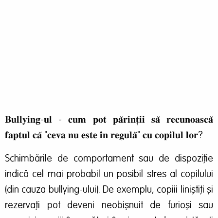
𝐁𝐮𝐥𝐥𝐲𝐢𝐧𝐠-𝐮𝐥 - 𝐜𝐮𝐦 𝐩𝐨𝐭 𝐩𝐚̆𝐫𝐢𝐧𝐭̦𝐢𝐢 𝐬𝐚̆ 𝐫𝐞𝐜𝐮𝐧𝐨𝐚𝐬𝐜𝐚̆
𝐟𝐚𝐩𝐭𝐮𝐥 𝐜𝐚̆ "𝐜𝐞𝐯𝐚 𝐧𝐮 𝐞𝐬𝐭𝐞 𝐢̂𝐧 𝐫𝐞𝐠𝐮𝐥𝐚̆" 𝐜𝐮 𝐜𝐨𝐩𝐢𝐥𝐮𝐥 𝐥𝐨𝐫?
Schimbările de comportament sau de dispoziție
indică cel mai probabil un posibil stres al copilului
(din cauza bullying-ului). De exemplu, copiii liniștiți și
rezervați pot deveni neobișnuit de furioși sau