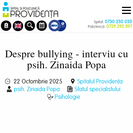
Navigare
Mergi
principală
la
conţinutul
0730 230 030
Spital:
principal
0729 292 897
Policlinică:
Despre bullying - interviu cu
psih. Zinaida Popa
22 Octombrie 2025
Spitalul Providența
psih. Zinaida Popa
Sfatul specialistului
Psihologie