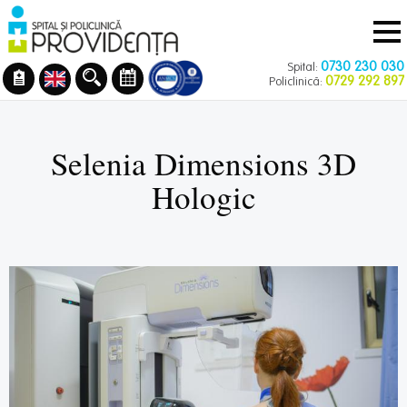
Navigare
Mergi
principală
la
conţinutul
0730 230 030
Spital:
principal
0729 292 897
Policlinică:
Selenia Dimensions 3D
Hologic