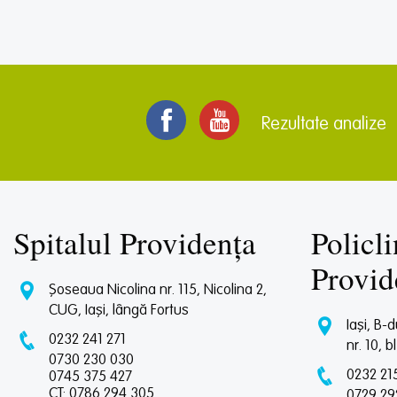
Rezultate analize
Spitalul Providența
Policli
Provid
Șoseaua Nicolina nr. 115, Nicolina 2,
CUG, Iași, lângă Fortus
Iași, B-
0232 241 271
nr. 10, b
0730 230 030
0232 21
0745 375 427
CT: 0786 294 305
0729 29