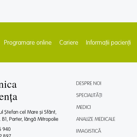
Programare online
Cariere
Informații pacienți
nica
DESPRE NOI
ența
SPECIALITĂȚI
MEDICI
dul Ștefan cel Mare și Sfânt,
l. B1, Parter, lângă Mitropolie
ANALIZE MEDICALE
5 940
IMAGISTICĂ
2 897