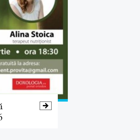
ă

6