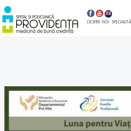
Navigare
Mergi
la
principală
conţinutul
DESPRE NOI
SPECIALITĂ
principal