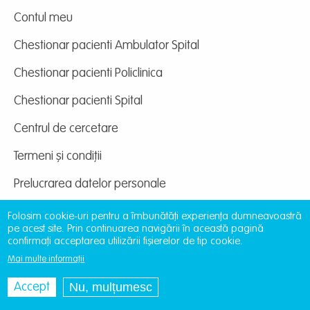
Contul meu
Chestionar pacienti Ambulator Spital
Chestionar pacienti Policlinica
Chestionar pacienti Spital
Centrul de cercetare
Termeni și condiții
Prelucrarea datelor personale
Folosim cookie-uri pentru a îmbunătăți experiența dumneavoastră
pe acest site. Prin continuarea navigării în această pagină
confirmați acceptarea utilizării fișierelor de tip cookie.
Mai multe informații
Site dezvoltat de
DOXOLOGIA MEDIA
, Archdiocese
of Iași | ©
providentamedical.ro
Nu, mulțumesc
Accept