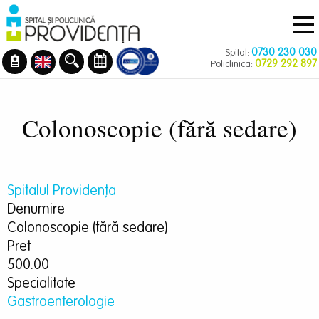
Navigare
Mergi
principală
la
conţinutul
0730 230 030
Spital:
principal
0729 292 897
Policlinică:
Colonoscopie (fără sedare)
Spitalul Providența
Denumire
Colonoscopie (fără sedare)
Pret
500.00
Specialitate
Gastroenterologie