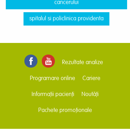
cancerului
spitalul si policlinica providenta
Rezultate analize
Programare online
Cariere
Informații pacienți
Noutăți
Pachete promoționale