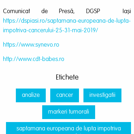
Comunicat de Presă, DGSP Iași
https://dspiasi.ro/saptamana-europeana-de-lupta-
impotriva-cancerului-25-31-mai-2019/
https://www.synevo.ro
http://www.cdt-babes.ro
Etichete
analize
cancer
investigatii
markeri tumorali
saptamana europeana de lupta impotriva