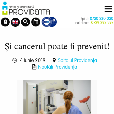
Navigare
Mergi
principală
la
conţinutul
0730 230 030
Spital:
principal
0729 292 897
Policlinică:
Și cancerul poate fi prevenit!
4 Iunie 2019
Spitalul Providența
Noutăți Providența