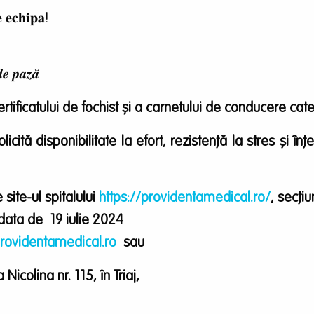
𝐞 𝐞𝐜𝐡𝐢𝐩𝐚!
𝒆 𝒑𝒂𝒛𝒂̆
rtificatului de fochist și a carnetului de conducere cate
icită disponibilitate la efort, rezistență la stres și în
site-ul spitalului
https://providentamedical.ro/
, secți
data de 19 iulie 2024
rovidentamedical.ro
sau
icolina nr. 115, în Triaj,