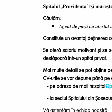
𝐒𝐩𝐢𝐭𝐚𝐥𝐮𝐥 „𝐏𝐫𝐨𝐯𝐢𝐝𝐞𝐧𝐭̦𝐚” 𝐢̂𝐬̧𝐢 𝐦𝐚̆𝐫𝐞𝐬̧𝐭
Căutăm:
•
𝑨𝒈𝒆𝒏𝒕 𝒅𝒆 𝒑𝒂𝒛𝒂̆ 𝒄𝒖 𝒂𝒕𝒆𝒔𝒕𝒂𝒕 
Constituie un avantaj deținerea ce
Se oferă salariu motivant și se sol
desfășoară într-un spital privat.
Mai multe detalii se pot obţine pe 
CV-urile se vor depune până pe 
- pe adresa de mail hr.spital
@p
- la sediul Spitalului din Şoseaua N
Vă așteptăm în echipa noastră!