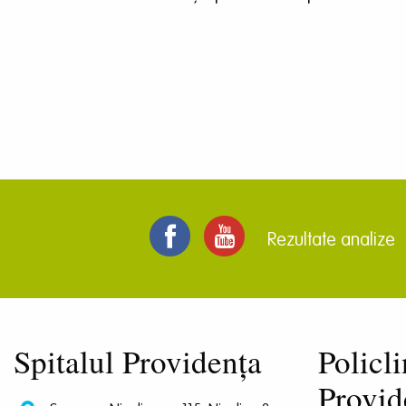
Rezultate analize
Spitalul Providența
Policli
Provid