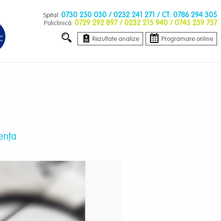
0730 230 030
/ 0232 241 271 / CT: 0786 294 305
Spital:
0729 292 897
/ 0232 215 940 / 0745 239 757
Policlinică:
Rezultate analize
Programare online
ența