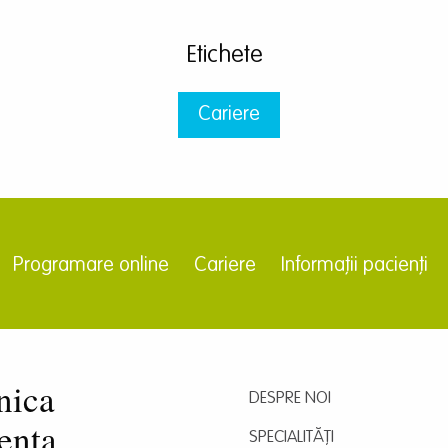
Etichete
Cariere
Programare online
Cariere
Informații pacienți
nica
DESPRE NOI
ența
SPECIALITĂȚI